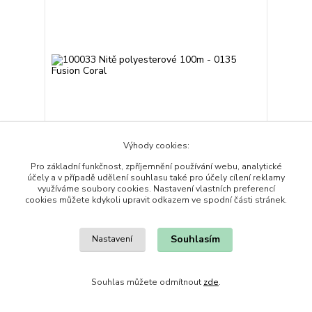
Výhody cookies:
Pro základní funkčnost, zpříjemnění používání webu, analytické
účely a v případě udělení souhlasu také pro účely cílení reklamy
100033 Nitě polyesterové 100m - 0135 Fusion
využíváme soubory cookies. Nastavení vlastních preferencí
Coral
cookies můžete kdykoli upravit odkazem ve spodní části stránek.
18,00 Kč
/
ks
Skladem 2 ks
14,88 Kč
bez DPH
Souhlasím
KOUPIT
Nastavení
Souhlas můžete odmítnout
zde
.