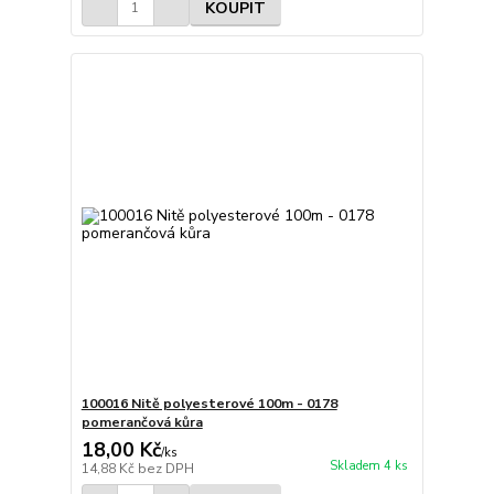
KOUPIT
100016 Nitě polyesterové 100m - 0178
pomerančová kůra
18,00 Kč
/
ks
Skladem 4 ks
14,88 Kč
bez DPH