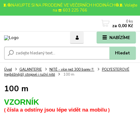
🧵🧶NAKUPTE SI NA PRODEJNĚ VE VEČERNÍCH HODINÁCH🧶🧵 Volejte
na ☎️ 603 225 766
0
ks
za
0,00 Kč
NABÍZÍME
Hledat
Úvod
GALANTERIE
NITĚ - více než 300 barev !!
POLYESTEROVÉ
(nejběžnější) strojové i ruční nitě
100 m
100 m
VZORNÍK
čísla a odstíny jsou lépe vidět na mobilu
(
)