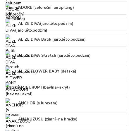
ADORE (celoroční, antipilling)
ALIZE DIVA(jaro,léto,podzim)
ALIZE DIVA Batik (jaro,léto,podzim)
ALIZE DIVA Stretch (jaro,léto,podzim)
ALIZE FLOWER BABY (dětská)
AMIGURUMI (bavlna+akryl)
ANCHOR (s lurexem)
ANAKUZUSU (zimní+na hračky)