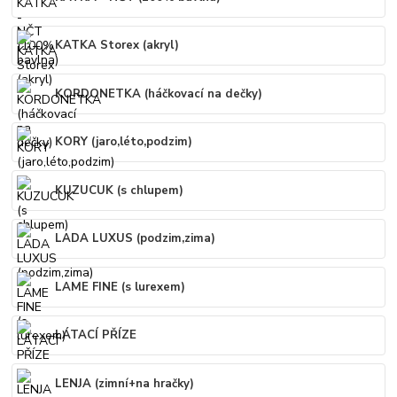
KATKA Storex (akryl)
KORDONETKA (háčkovací na dečky)
KORY (jaro,léto,podzim)
KUZUCUK (s chlupem)
LADA LUXUS (podzim,zima)
LAME FINE (s lurexem)
LÁTACÍ PŘÍZE
LENJA (zimní+na hračky)