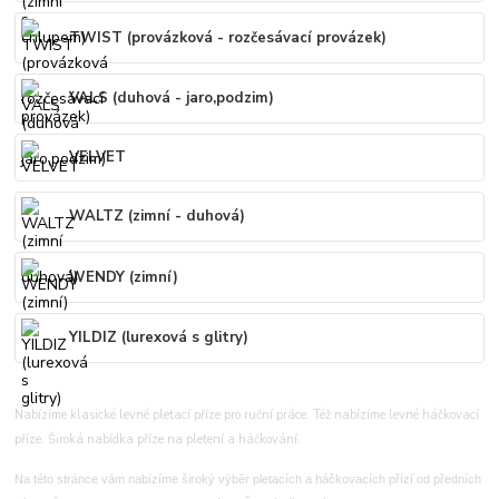
TWIST (provázková - rozčesávací provázek)
VALS (duhová - jaro,podzim)
VELVET
WALTZ (zimní - duhová)
WENDY (zimní)
YILDIZ (lurexová s glitry)
Nabízíme klasické levné pletací příze pro ruční práce. Též nabízíme levné háčkovací
příze. Široká nabídka příze na pletení a háčkování.
Na této stránce vám nabízíme široký výběr pletacích a háčkovacích přízí od předních