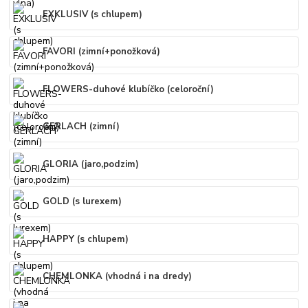
EXKLUSIV (s chlupem)
FAVORI (zimní+ponožková)
FLOWERS-duhové klubíčko (celoroční)
GERLACH (zimní)
GLORIA (jaro,podzim)
GOLD (s lurexem)
HAPPY (s chlupem)
CHEMLONKA (vhodná i na dredy)