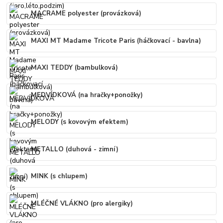
MACRAME polyester (provázková)
MAXI MT Madame Tricote Paris (háčkovací - bavlna)
MAXI TEDDY (bambulková)
MEDVÍDKOVÁ (na hračky+ponožky)
MELODY (s kovovým efektem)
METALLO (duhová - zimní)
MINK (s chlupem)
MLÉČNÉ VLÁKNO (pro alergiky)