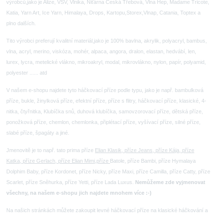
výrobců,jako je Alize, VSV, Vlnika, Niťárna Česká Třebová, Vlna Hep, Madame Tricote,
Katia, Yarn Art, Ice Yarn, Himalaya, Drops, Kartopu,Storex,Vlnap, Catania, Toptex a
plno dalších.
Tito výrobci preferují kvalitní materiál,jako je 100% bavlna, akrylik, polyacryl, bambus,
vlna, acryl, merino, viskóza, mohér, alpaca, angora, dralon, elastan, hedvábí, len,
lurex, lycra, metelické vlákno, mikroakryl, modal, mikrovlákno, nylon, papír, polyamid,
polyester ...... atd
V našem e-shopu najdete tyto háčkovací příze podle typu, jako je např. bambulková
příze, bukle, žinylková příze, efektní příze, příze s flitry, háčkovací příze, klasické, 4-
nitka, čtyřnitka, Klubíčka snů, duhová klubíčka, samovzorovací příze, dětská příze,
ponožková příze, chemlon, chemlonka, připlétací příze, vyšívací příze, silné příze,
slabé příze, špagáty a jiné.
Jmenovitě je to např. tato prima příze
Elian Klasik, příze Jeans, příze Kája, příze
Katka, příze Gerlach, příze Elian Mimi,příze
Batole, příze Bambi, příze Hymalaya
Dolphim Baby, příze Kordonet, příze Nicky, příze Maxi, příze Camilla, příze Catty, příze
Scarlet, příze Sněhurka, příze Yetti, příze Lada Luxus.
Nemůžeme zde vyjmenovat
všechny, na našem e-shopu jich najdete mnohem více :-)
Na našich stránkách můžete zakoupit levné háčkovací příze na klasické háčkování a