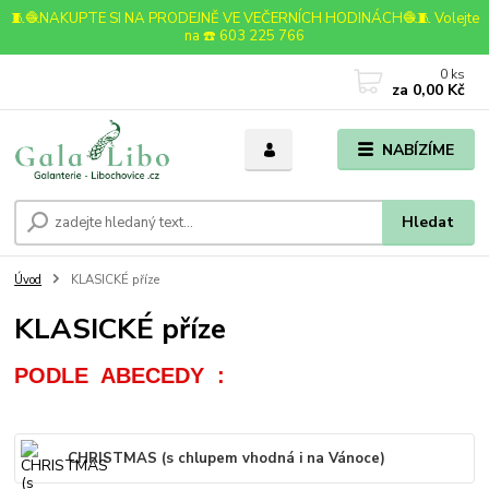
🧵🧶NAKUPTE SI NA PRODEJNĚ VE VEČERNÍCH HODINÁCH🧶🧵 Volejte
na ☎️ 603 225 766
0
ks
za
0,00 Kč
NABÍZÍME
Hledat
Úvod
KLASICKÉ příze
KLASICKÉ příze
PODLE  ABECEDY  :
CHRISTMAS (s chlupem vhodná i na Vánoce)