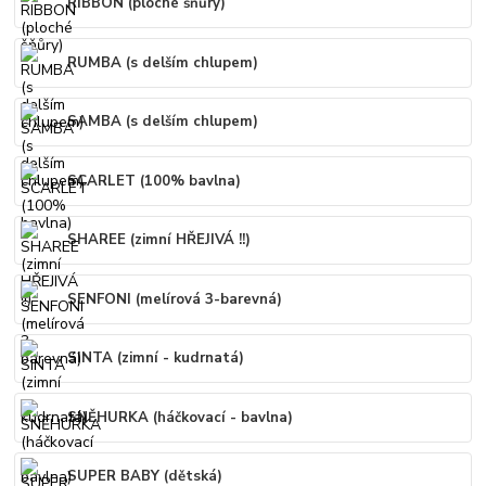
RIBBON (ploché šňůry)
RUMBA (s delším chlupem)
SAMBA (s delším chlupem)
SCARLET (100% bavlna)
SHAREE (zimní HŘEJIVÁ !!)
SENFONI (melírová 3-barevná)
SINTA (zimní - kudrnatá)
SNĚHURKA (háčkovací - bavlna)
SUPER BABY (dětská)