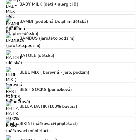
BABY MILK (děti + alergici !! )
BAMBI (podobná Dolphin=dětská)
BAMBUS (jaro,léto,podzim)
BATOLE (dětská)
BEBE MIX ( barevná - jaro, podzim)
BEST SOCKS (ponožková)
BELLA BATIK (100% bavlna)
BIKINI (háčkovací+připlétací)