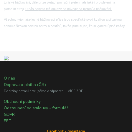
tuniské háčkování, dále příze pletací pro ruční pletení, ale také i pro pletení na
pletacím stroji.
U nás najdete též odkazy na návody na pletení a háčkování.
Všechny tyto naše levné háčkovací příze jsou specifické svojí kvalitou a příznivou
cenou a širokou paletou barev a odstínů, takže jsme si jisti, že si vybere úplně každý.
O nás
Doprava a platba (ČR)
Do ciziny nezasíláme (zákon o odpadech) - VÍCE ZDE
Obchodní podmínky
Odstoupení od smlouvy - formulář
GDPR
EET
Facebook - galanterie