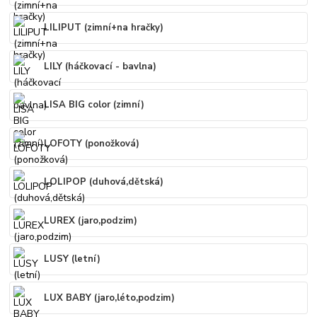
LILIPUT (zimní+na hračky)
LILY (háčkovací - bavlna)
LISA BIG color (zimní)
LOFOTY (ponožková)
LOLIPOP (duhová,dětská)
LUREX (jaro,podzim)
LUSY (letní)
LUX BABY (jaro,léto,podzim)