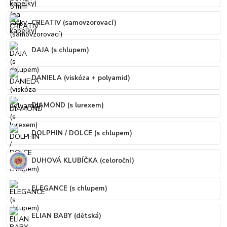
CREATIV (samovzorovací)
DAJA (s chlupem)
DANIELA (viskóza + polyamid)
DIAMOND (s lurexem)
DOLPHIN / DOLCE (s chlupem)
DUHOVÁ KLUBÍČKA (celoroční)
ELEGANCE (s chlupem)
ELIAN BABY (dětská)