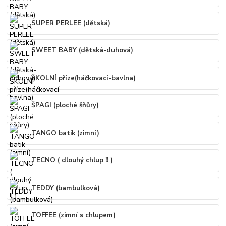
SUPER PERLEE (dětská)
SWEET BABY (dětská-duhová)
ŠKOLNÍ příze(háčkovací-bavlna)
ŠPAGI (ploché šňůry)
TANGO batik (zimní)
TECNO ( dlouhý chlup !! )
TEDDY (bambulková)
TOFFEE (zimní s chlupem)