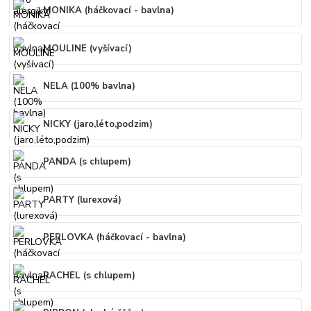
MONIKA (háčkovací - bavlna)
MOULINE (vyšívací)
NELA (100% bavlna)
NICKY (jaro,léto,podzim)
PANDA (s chlupem)
PARTY (lurexová)
PERLOVKA (háčkovací - bavlna)
RACHEL (s chlupem)