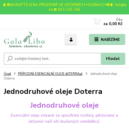
🧵🧶NAKUPTE SI NA PRODEJNĚ VE VEČERNÍCH HODINÁCH🧶🧵 Volejte
na ☎️ 603 225 766
0
ks
za
0,00 Kč
NABÍZÍME
Hledat
Úvod
PŘÍRODNÍ ESENCIÁLNÍ OLEJE dōTERRA🌿
Jednodruhové oleje
Doterra
Jednodruhové oleje Doterra
Jednodruhové oleje
Esenciální oleje získané ze specifické rostliny, pěstované a
sklízené naší sítí zkušených zemědělců.