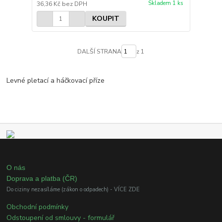
Skladem 1 ks
36,36 Kč
bez DPH
KOUPIT
DALŠÍ STRANA
z 1
Levné pletací a háčkovací příze
O nás
Doprava a platba (ČR)
Do ciziny nezasíláme (zákon o odpadech) - VÍCE ZDE
Obchodní podmínky
Odstoupení od smlouvy - formulář