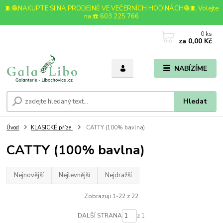
🧵🧶NAKUPTE SI NA PRODEJNĚ VE VEČERNÍCH HODINÁCH🧶🧵 Volejte
na ☎️ 603 225 766
0
ks
za
0,00 Kč
NABÍZÍME
Hledat
Úvod
KLASICKÉ příze
CATTY (100% bavlna)
CATTY (100% bavlna)
Nejnovější
Nejlevnější
Nejdražší
Zobrazuji 1-22 z 22
DALŠÍ STRANA
z 1