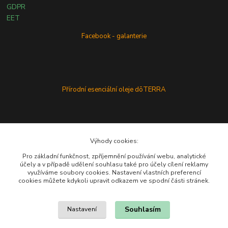
GDPR
EET
Facebook - galanterie
Přírodní esenciální oleje dōTERRA
Výhody cookies:
Pro základní funkčnost, zpříjemnění používání webu, analytické
účely a v případě udělení souhlasu také pro účely cílení reklamy
využíváme soubory cookies. Nastavení vlastních preferencí
cookies můžete kdykoli upravit odkazem ve spodní části stránek.
Souhlasím
Nastavení