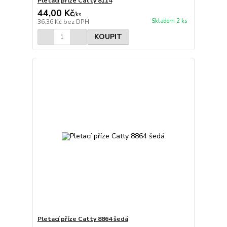
Pletací příze Catty 8114
44,00 Kč
/
ks
Skladem 2 ks
36,36 Kč
bez DPH
KOUPIT
Pletací příze Catty 8864 šedá