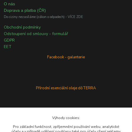
O nás
Doprava a platba (ČR)
Do ciziny nezasíláme (zákon o odpadech) - VÍCE ZDE
Obchodní podmínky
Odstoupení od smlouvy - formulář
GDPR
EET
Facebook - galanterie
Přírodní esenciální oleje dōTERRA
Výhody cookies:
Pro základní funkčnost, zpříjemnění používání webu, analytické
účely a v případě udělení souhlasu také pro účely cílení reklamy