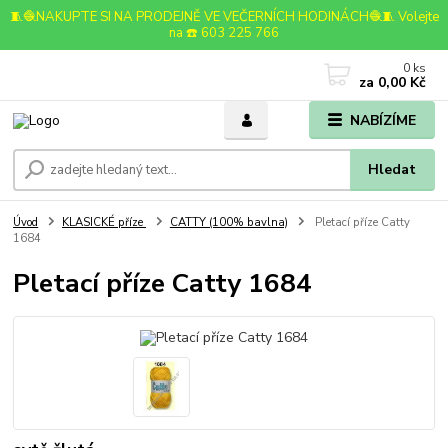
🧵🧶NAKUPTE SI NA PRODEJNĚ VE VEČERNÍCH HODINÁCH🧶🧵 Volejte
na ☎️ 603 225 766
0
ks
za
0,00 Kč
NABÍZÍME
Hledat
Úvod
KLASICKÉ příze
CATTY (100% bavlna)
Pletací příze Catty
1684
Pletací příze Catty 1684