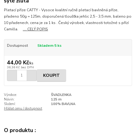
sytě žlutá
Pletací příze CATTY - Vysoce kvalitní ručně pletací bavlněná příze,
přadeno 50g = 125m, doporučená tloušťka jehlic 2,5 - 3,5 mm, baleno po
10 přadenech, cena je za 1 ks . Český výrobek, vlastnosti totožné s přízí
Camilla.
.... CELÝ POPIS
Dostupnost
Skladem 5 ks
44,00 Kč
/
ks
36,36 Kč
bez DPH
KOUPIT
Výrobce:
ŠVADLENKA
Návin:
125 m
Složení:
100% BAVLNA
Hlídat cenu / dostupnost
O produktu :