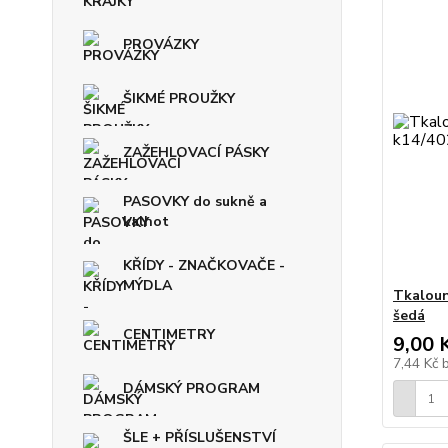
PROVÁZKY
ŠIKMÉ PROUŽKY
ZAŽEHLOVACÍ PÁSKY
PASOVKY do sukně a
kalhot
KŘÍDY - ZNAČKOVAČE -
MÝDLA
Tkaloun
šedá
CENTIMETRY
9,00 
7,44 Kč
DÁMSKÝ PROGRAM
ŠLE + PŘÍSLUŠENSTVÍ