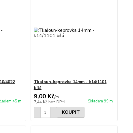
10/4022
Tkaloun-keprovka 14mm - k14/1101
bílá
9,00 Kč
/
m
kladem 45 m
Skladem 99 m
7,44 Kč
bez DPH
KOUPIT