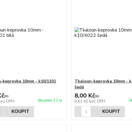
-keprovka 10mm - k10/1101
Tkaloun-keprovka 10mm - k
šedá
Kč
8,00 Kč
/
m
/
m
Skladem 32 m
S
bez DPH
6,61 Kč
bez DPH
KOUPIT
KOUPIT