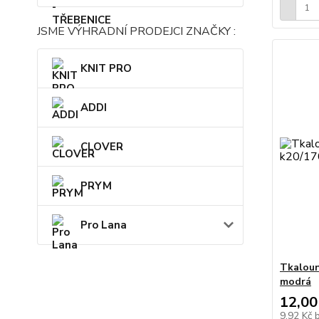
JSME VÝHRADNÍ PRODEJCI ZNAČKY :
KNIT PRO
ADDI
CLOVER
PRYM
Pro Lana
Tkaloun
modrá
12,00
9,92 Kč