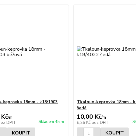
-keprovka 18mm - k18/1903
Tkaloun-keprovka 18mm - k
šedá
 Kč
10,00 Kč
/
m
/
m
Skladem 45 m
S
bez DPH
8,26 Kč
bez DPH
KOUPIT
KOUPIT