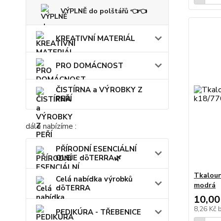
VÝPLNĚ do polštářů 👈👈
KREATIVNÍ MATERIÁL
PRO DOMÁCNOST
ČISTÍRNA a VÝROBKY Z
PEŘÍ
dále nabízíme :
PŘÍRODNÍ ESENCIÁLNÍ
OLEJE dōTERRA🌿
Tkaloun
Celá nabídka výrobků
modrá
dōTERRA
10,00
8,26 Kč
PEDIKÚRA - TŘEBENICE