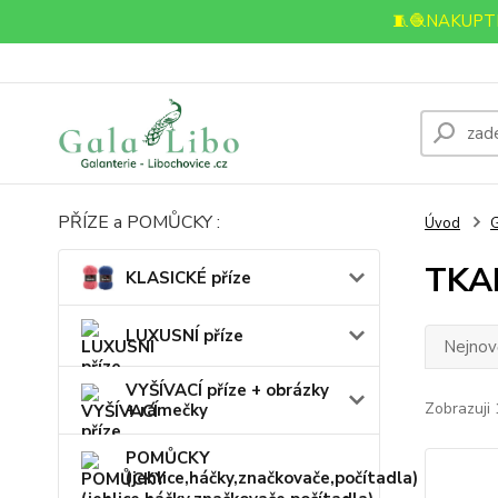
🧵🧶NAKUPTE
PŘÍZE a POMŮCKY :
Úvod
TKA
KLASICKÉ příze
LUXUSNÍ příze
Nejnově
VYŠÍVACÍ příze + obrázky
Zobrazuji 
+ rámečky
POMŮCKY
(jehlice,háčky,značkovače,počítadla)