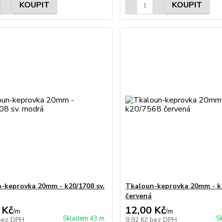
KOUPIT
KOUPIT
-keprovka 20mm - k20/1708 sv.
Tkaloun-keprovka 20mm - k
červená
 Kč
12,00 Kč
/
m
/
m
Skladem 43 m
S
bez DPH
9,92 Kč
bez DPH