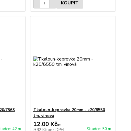
KOUPIT
20/7568
Tkaloun-keprovka 20mm - k20/8550
tm. vínová
12,00 Kč
/
m
kladem 42 m
Skladem 50 m
9,92 Kč
bez DPH