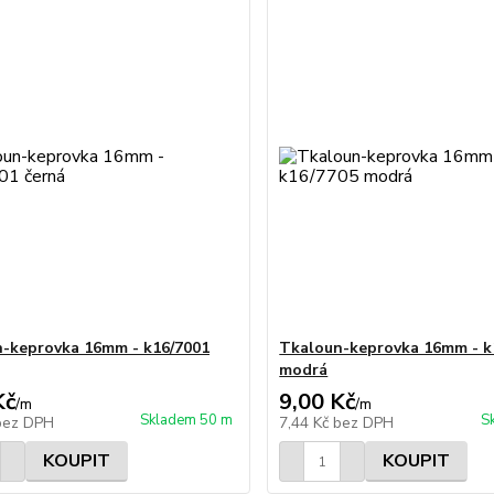
-keprovka 16mm - k16/7001
Tkaloun-keprovka 16mm - k
modrá
Kč
9,00 Kč
/
m
/
m
Skladem 50 m
S
bez DPH
7,44 Kč
bez DPH
KOUPIT
KOUPIT