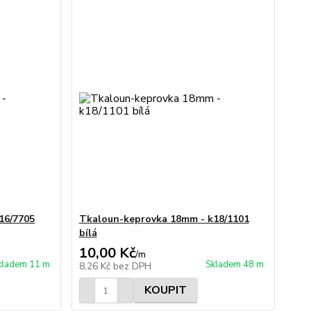
16/7705
Tkaloun-keprovka 18mm - k18/1101
bílá
10,00 Kč
/
m
kladem 11 m
Skladem 48 m
8,26 Kč
bez DPH
KOUPIT