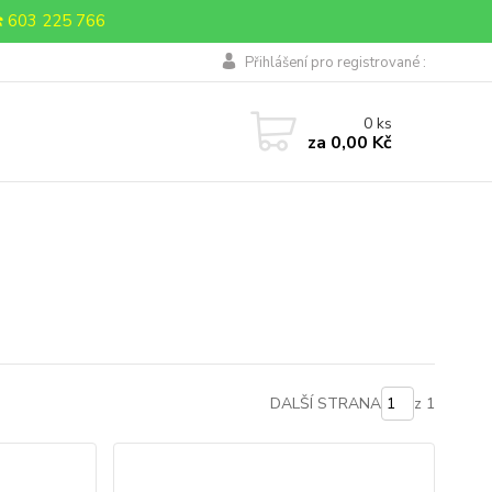
 603 225 766
Přihlášení pro registrované :
0
ks
za
0,00 Kč
DALŠÍ STRANA
z 1