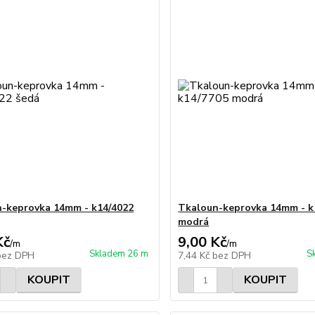
-keprovka 14mm - k14/4022
Tkaloun-keprovka 14mm - k
modrá
Kč
9,00 Kč
/
m
/
m
Skladem 26 m
S
bez DPH
7,44 Kč
bez DPH
KOUPIT
KOUPIT