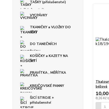
TAŠKY (příslušenství)
VYCPÁVKY
TKANIČKY a VLOŽKY DO
BOT
DO TANEČNÍCH
KOŠÍČKY a KAZETY NA
ŠITÍ
PRAVÍTKA , MĚŘÍTKA
Tkaloun
KREJČOVSKÉ PANNY
béžová
10,00
ŠICÍ STROJE +
8,26 Kč
příslušenství