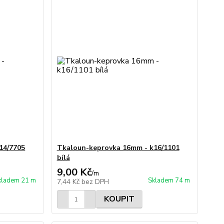
14/7705
Tkaloun-keprovka 16mm - k16/1101
bílá
9,00 Kč
/
m
kladem 21 m
Skladem 74 m
7,44 Kč
bez DPH
KOUPIT