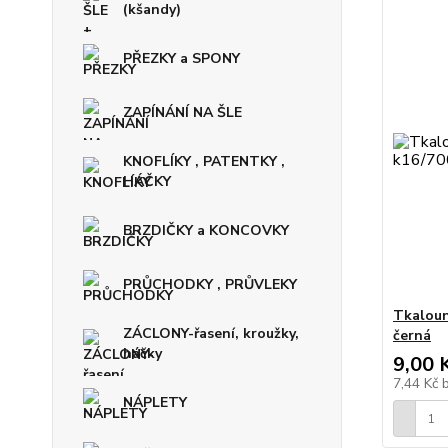
(kšandy)
PŘEZKY a SPONY
ZAPÍNÁNÍ NA ŠLE
KNOFLÍKY , PATENTKY ,
HÁČKY
BRZDIČKY a KONCOVKY
PRŮCHODKY , PRŮVLEKY
Tkaloun
ZÁCLONY-řasení, kroužky,
černá
háčky
9,00 
7,44 Kč
NÁPLETY