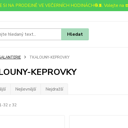
 SI NA PRODEJNĚ VE VEČERNÍCH HODINÁCH🧶🧵 Volejte na ☎️
Hledat
GALANTERIE
TKALOUNY-KEPROVKY
LOUNY-KEPROVKY
jší
Nejlevnější
Nejdražší
1-32 z 32