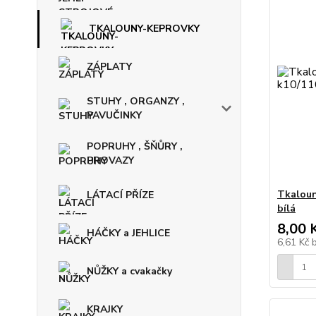
TKALOUNY-KEPROVKY
ZÁPLATY
STUHY , ORGANZY ,
PAVUČINKY
POPRUHY , ŠŇŮRY ,
PROVAZY
Tkaloun
LÁTACÍ PŘÍZE
bílá
8,00 
HÁČKY a JEHLICE
6,61 Kč
NŮŽKY a cvakačky
KRAJKY