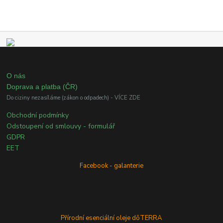
O nás
Doprava a platba (ČR)
Do ciziny nezasíláme (zákon o odpadech) - VÍCE ZDE
Obchodní podmínky
Odstoupení od smlouvy - formulář
GDPR
EET
Facebook - galanterie
Přírodní esenciální oleje dōTERRA