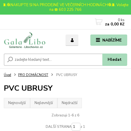
🧵🧶NAKUPTE SI NA PRODEJNĚ VE VEČERNÍCH HODINÁCH🧶🧵 Volejte
na ☎️ 603 225 766
0
ks
za
0,00 Kč
NABÍZÍME
Hledat
Úvod
PRO DOMÁCNOST
PVC UBRUSY
PVC UBRUSY
Nejnovější
Nejlevnější
Nejdražší
Zobrazuji 1-6 z 6
DALŠÍ STRANA
z 1