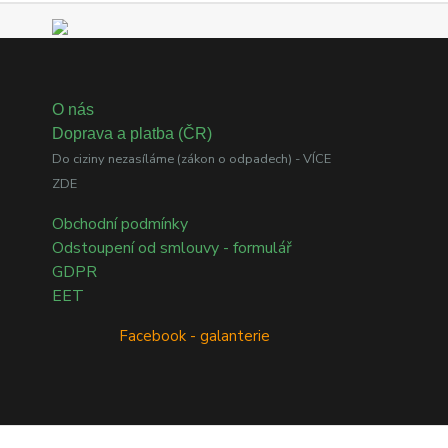
O nás
Doprava a platba (ČR)
Do ciziny nezasíláme (zákon o odpadech) - VÍCE
ZDE
Obchodní podmínky
Odstoupení od smlouvy - formulář
GDPR
EET
Facebook - galanterie