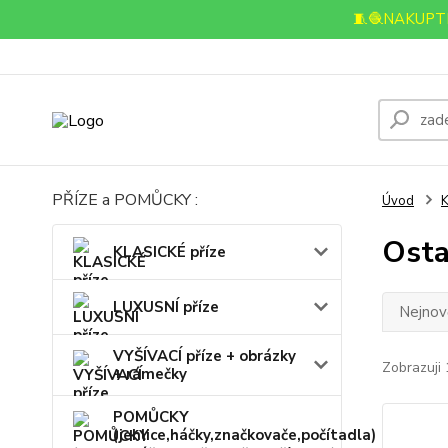
🧵🧶NAKUPTE
PŘÍZE a POMŮCKY :
Úvod
Ostatn
KLASICKÉ příze
LUXUSNÍ příze
Nejnově
VYŠÍVACÍ příze + obrázky
Zobrazuji 
+ rámečky
POMŮCKY
(jehlice,háčky,značkovače,počítadla)