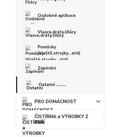
Ozdobné aplikace
Vlasce,dráty,šňůry
Pomůcky
(kleště,strojky...atd)
Zapínání
Ostatní ........
PRO DOMÁCNOST
ČISTÍRNA a VÝROBKY Z
PEŘÍ