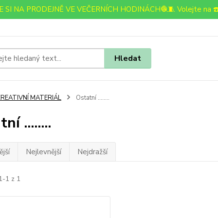
 SI NA PRODEJNĚ VE VEČERNÍCH HODINÁCH🧶🧵 Volejte na ☎️
Hledat
KREATIVNÍ MATERIÁL
Ostatní ........
í ........
jší
Nejlevnější
Nejdražší
1-1 z 1