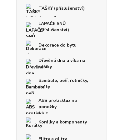
TAŠKY (příslušenství)
LAPAČE SNŮ
(příslušenství)
Dekorace do bytu
Dřevěná dna a víka na
košíky
Bambule, peří, rolničky,
květy
ABS protiskluz na
ponožky
Korálky a komponenty
Flitry a glitry