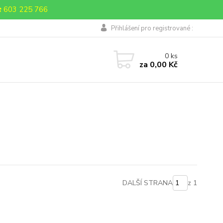
 603 225 766
Přihlášení pro registrované :
0
ks
za
0,00 Kč
DALŠÍ STRANA
z 1