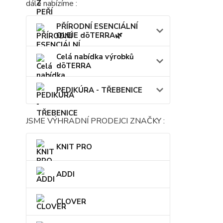
dále nabízíme :
PŘÍRODNÍ ESENCIÁLNÍ
OLEJE dōTERRA🌿
Celá nabídka výrobků
dōTERRA
PEDIKÚRA - TŘEBENICE
JSME VÝHRADNÍ PRODEJCI ZNAČKY :
KNIT PRO
ADDI
CLOVER