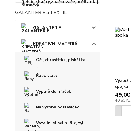
GALANTERIE a TEXTIL :
GALANTERIE
KREATIVNÍ MATERIÁL
Oči, chrastítka, pískátka
Řasy, vlasy
Výztuž 
spojka
Výplně do hraček
49,00
40,50 K
Na výrobu postaviček
Vatelin, vliselin, filc, tyl