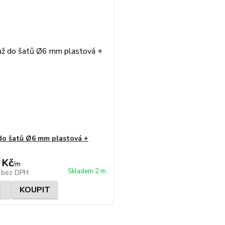
do šatů Ø6 mm plastová +
 Kč
/
m
Skladem 2 m
č
bez DPH
KOUPIT