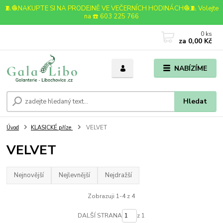
🧵🧶NAKUPTE SI NA PRODEJNĚ VE VEČERNÍCH HODINÁCH🧶🧵 Volejte
na ☎️ 603 225 766
0
ks
za
0,00 Kč
NABÍZÍME
Hledat
Úvod
KLASICKÉ příze
VELVET
VELVET
Nejnovější
Nejlevnější
Nejdražší
Zobrazuji 1-4 z 4
DALŠÍ STRANA
z 1