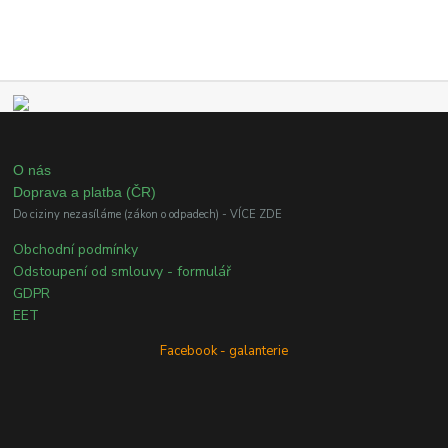
O nás
Doprava a platba (ČR)
Do ciziny nezasíláme (zákon o odpadech) - VÍCE ZDE
Obchodní podmínky
Odstoupení od smlouvy - formulář
GDPR
EET
Facebook - galanterie