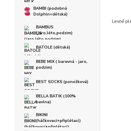
BAMBI (podobná
Dolphin=dětská)
Levné ple
BAMBUS
(jaro,léto,podzim)
BATOLE (dětská)
BEBE MIX ( barevná - jaro,
podzim)
BEST SOCKS (ponožková)
BELLA BATIK (100%
bavlna)
BIKINI
(háčkovací+připlétací)