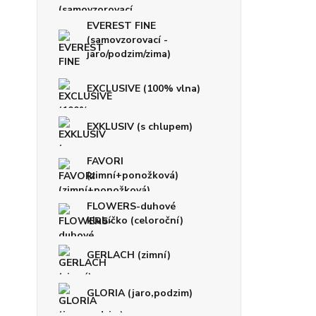
EVEREST FINE
(samovzorovací -
jaro/podzim/zima)
EXCLUSIVE (100% vlna)
EXKLUSIV (s chlupem)
FAVORI
(zimní+ponožková)
FLOWERS-duhové
klubíčko (celoroční)
GERLACH (zimní)
GLORIA (jaro,podzim)