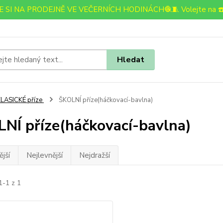
 SI NA PRODEJNĚ VE VEČERNÍCH HODINÁCH🧶🧵 Volejte na ☎️
Hledat
LASICKÉ příze
ŠKOLNÍ příze(háčkovací-bavlna)
NÍ příze(háčkovací-bavlna)
jší
Nejlevnější
Nejdražší
1-1 z 1