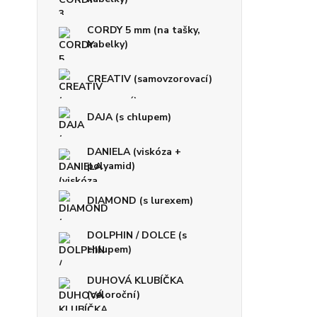
CORDY 5 mm (na tašky,
kabelky)
CREATIV (samovzorovací)
DAJA (s chlupem)
DANIELA (viskóza +
polyamid)
DIAMOND (s lurexem)
DOLPHIN / DOLCE (s
chlupem)
DUHOVÁ KLUBÍČKA
(celoroční)