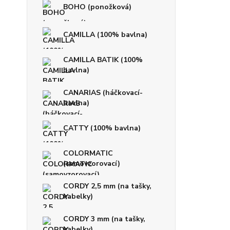
BOHO (ponožková)
CAMILLA (100% bavlna)
CAMILLA BATIK (100%
bavlna)
CANARIAS (háčkovací-
bavlna)
CATTY (100% bavlna)
COLORMATIC
(samovzorovací)
CORDY 2,5 mm (na tašky,
kabelky)
CORDY 3 mm (na tašky,
kabelky)