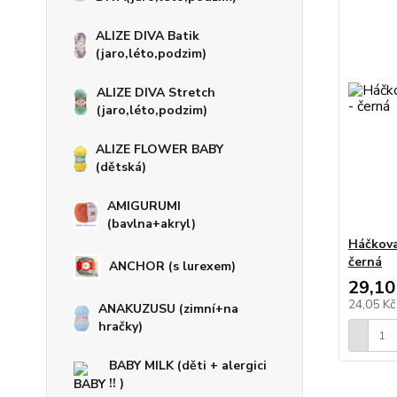
ALIZE DIVA Batik
(jaro,léto,podzim)
ALIZE DIVA Stretch
(jaro,léto,podzim)
ALIZE FLOWER BABY
(dětská)
AMIGURUMI
(bavlna+akryl)
Háčkovac
černá
ANCHOR (s lurexem)
29,10
24,05 K
ANAKUZUSU (zimní+na
hračky)
BABY MILK (děti + alergici
!! )