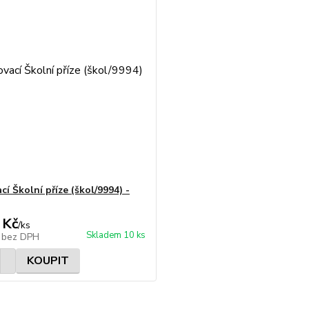
í Školní příze (škol/9994) -
 Kč
/
ks
Skladem 10 ks
č
bez DPH
KOUPIT