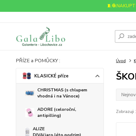
🧵🧶NAKUPTE
PŘÍZE a POMŮCKY :
Úvod
K
ŠKOL
KLASICKÉ příze
CHRISTMAS (s chlupem
Nejnově
vhodná i na Vánoce)
ADORE (celoroční,
Zobrazuji 
antipilling)
ALIZE
DIVA(jaro,léto,podzim)