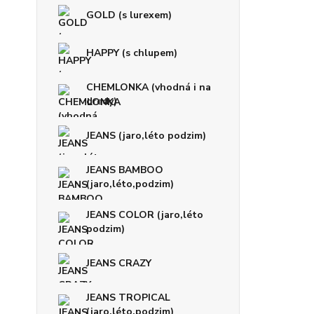
GOLD (s lurexem)
HAPPY (s chlupem)
CHEMLONKA (vhodná i na
dredy)
JEANS (jaro,léto podzim)
JEANS BAMBOO
(jaro,léto,podzim)
JEANS COLOR (jaro,léto
podzim)
JEANS CRAZY
JEANS TROPICAL
(jaro,léto,podzim)