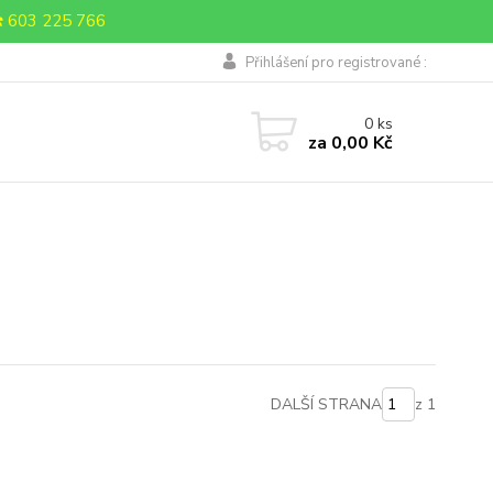
 603 225 766
Přihlášení pro registrované :
0
ks
za
0,00 Kč
DALŠÍ STRANA
z 1