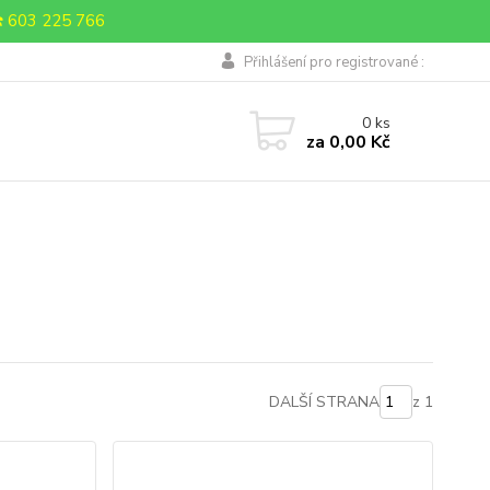
 603 225 766
Přihlášení pro registrované :
0
ks
za
0,00 Kč
DALŠÍ STRANA
z 1