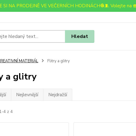
 SI NA PRODEJNĚ VE VEČERNÍCH HODINÁCH🧶🧵 Volejte na ☎️
Hledat
KREATIVNÍ MATERIÁL
Flitry a glitry
y a glitry
jší
Nejlevnější
Nejdražší
1-4 z 4