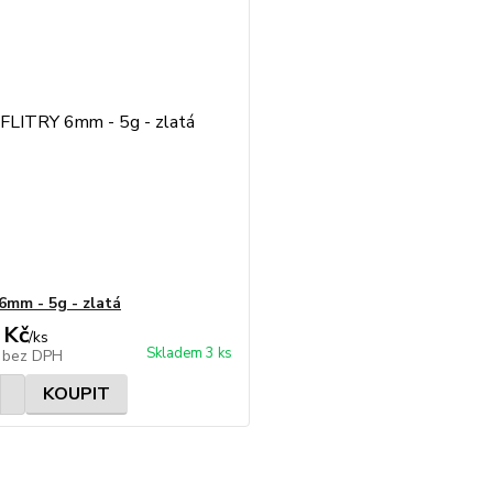
6mm - 5g - zlatá
 Kč
/
ks
Skladem 3 ks
č
bez DPH
KOUPIT