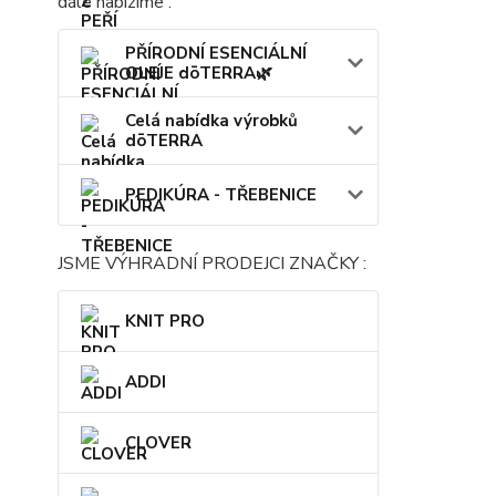
dále nabízíme :
PŘÍRODNÍ ESENCIÁLNÍ
OLEJE dōTERRA🌿
Celá nabídka výrobků
dōTERRA
PEDIKÚRA - TŘEBENICE
JSME VÝHRADNÍ PRODEJCI ZNAČKY :
KNIT PRO
ADDI
CLOVER