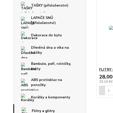
TAŠKY (příslušenství)
LAPAČE SNŮ
(příslušenství)
Dekorace do bytu
Dřevěná dna a víka na
košíky
Bambule, peří, rolničky,
květy
FLITRY 
28,00
ABS protiskluz na
23,14 K
ponožky
Korálky a komponenty
Flitry a glitry