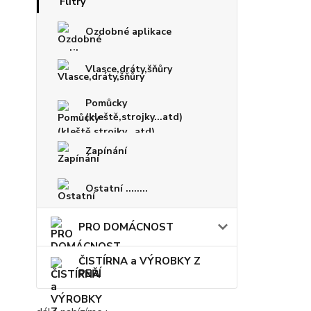
Ozdobné aplikace
Vlasce,dráty,šňůry
Pomůcky
(kleště,strojky...atd)
Zapínání
Ostatní ........
PRO DOMÁCNOST
ČISTÍRNA a VÝROBKY Z
PEŘÍ