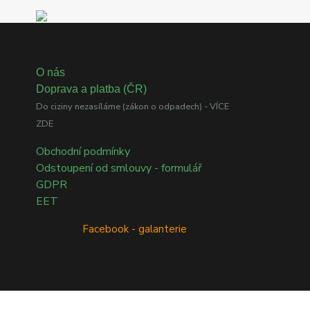
O nás
Doprava a platba (ČR)
Do ciziny nezasíláme (zákon o odpadech) - VÍCE
ZDE
Obchodní podmínky
Odstoupení od smlouvy - formulář
GDPR
EET
Facebook - galanterie