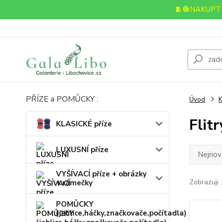
🧵🧶NAKUPTE
PŘÍZE a POMŮCKY :
Úvod
Flitr
KLASICKÉ příze
LUXUSNÍ příze
Nejnově
VYŠÍVACÍ příze + obrázky
Zobrazuji 
+ rámečky
POMŮCKY
(jehlice,háčky,značkovače,počítadla)