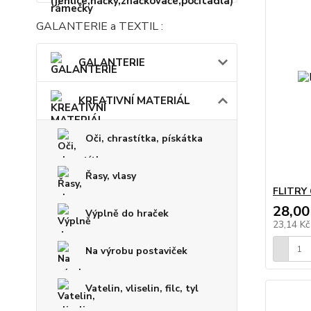
GALANTERIE a TEXTIL :
GALANTERIE
KREATIVNÍ MATERIÁL
Oči, chrastítka, pískátka
Řasy, vlasy
FLITRY 
28,00
Výplně do hraček
23,14 K
Na výrobu postaviček
Vatelin, vliselin, filc, tyl