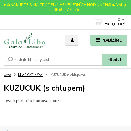
🧵🧶NAKUPTE SI NA PRODEJNĚ VE VEČERNÍCH HODINÁCH🧶🧵 Volejte
na ☎️ 603 225 766
0
ks
za
0,00 Kč
NABÍZÍME
Hledat
Úvod
KLASICKÉ příze
KUZUCUK (s chlupem)
KUZUCUK (s chlupem)
Levné pletací a háčkovací příze