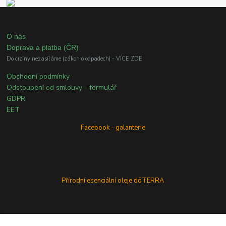
O nás
Doprava a platba (ČR)
Do ciziny nezasíláme (zákon o odpadech) - VÍCE ZDE
Obchodní podmínky
Odstoupení od smlouvy - formulář
GDPR
EET
Facebook - galanterie
Přírodní esenciální oleje dōTERRA