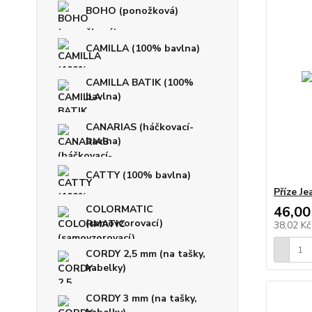
BOHO (ponožková)
CAMILLA (100% bavlna)
CAMILLA BATIK (100%
bavlna)
CANARIAS (háčkovací-
bavlna)
CATTY (100% bavlna)
Příze J
46,00
COLORMATIC
(samovzorovací)
38,02 K
CORDY 2,5 mm (na tašky,
kabelky)
CORDY 3 mm (na tašky,