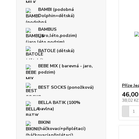
BAMBI (podobná
Dolphin=dětská)
BAMBUS
(jaro,léto,podzim)
BATOLE (dětská)
BEBE MIX ( barevná - jaro,
podzim)
Příze J
BEST SOCKS (ponožková)
46,00
38,02 K
BELLA BATIK (100%
bavlna)
BIKINI
(háčkovací+připlétací)