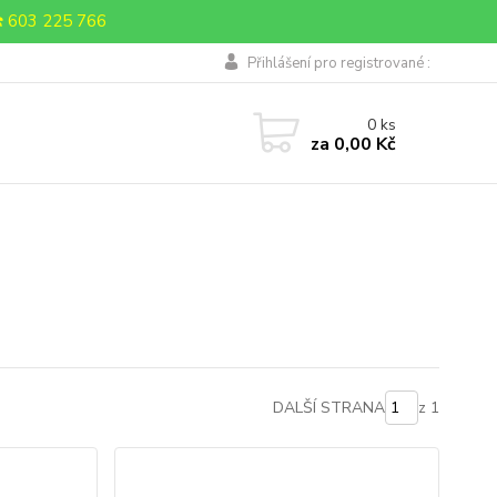
 603 225 766
Přihlášení pro registrované :
0
ks
za
0,00 Kč
DALŠÍ STRANA
z 1