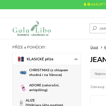
🧵🧶NAKUPTE
PŘÍZE a POMŮCKY :
Úvod
K
JEAN
KLASICKÉ příze
CHRISTMAS (s chlupem
Nejnově
vhodná i na Vánoce)
ADORE (celoroční,
Zobrazuji 
antipilling)
ALIZE
DIVA(jaro,léto,podzim)