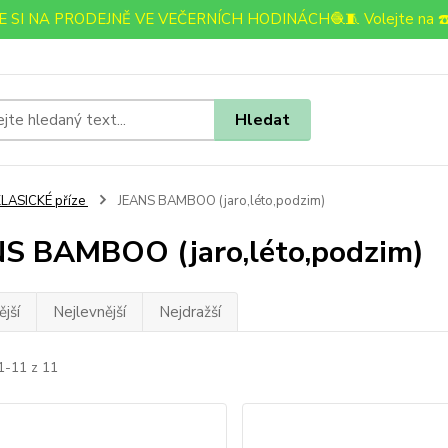
 SI NA PRODEJNĚ VE VEČERNÍCH HODINÁCH🧶🧵 Volejte na ☎️
Hledat
LASICKÉ příze
JEANS BAMBOO (jaro,léto,podzim)
S BAMBOO (jaro,léto,podzim)
jší
Nejlevnější
Nejdražší
1-11 z 11