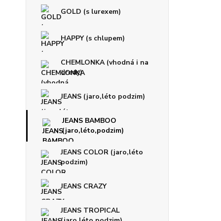
GOLD (s lurexem)
HAPPY (s chlupem)
CHEMLONKA (vhodná i na
dredy)
JEANS (jaro,léto podzim)
JEANS BAMBOO
(jaro,léto,podzim)
JEANS COLOR (jaro,léto
podzim)
JEANS CRAZY
JEANS TROPICAL
(jaro,léto,podzim)