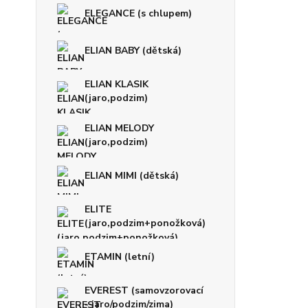
ELEGANCE (s chlupem)
ELIAN BABY (dětská)
ELIAN KLASIK
(jaro,podzim)
ELIAN MELODY
(jaro,podzim)
ELIAN MIMI (dětská)
ELITE
(jaro,podzim+ponožková)
ETAMIN (letní)
EVEREST (samovzorovací
- jaro/podzim/zima)