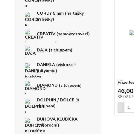
kabelky)
CORDY 5 mm (na tašky,
kabelky)
CREATIV (samovzorovací)
DAJA (s chlupem)
DANIELA (viskóza +
polyamid)
Příze J
DIAMOND (s lurexem)
46,00
38,02 K
DOLPHIN / DOLCE (s
chlupem)
DUHOVÁ KLUBÍČKA
(celoroční)