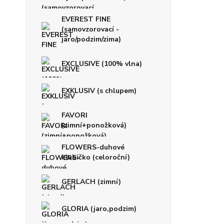
EVEREST FINE
(samovzorovací -
jaro/podzim/zima)
EXCLUSIVE (100% vlna)
EXKLUSIV (s chlupem)
FAVORI
(zimní+ponožková)
FLOWERS-duhové
klubíčko (celoroční)
GERLACH (zimní)
GLORIA (jaro,podzim)