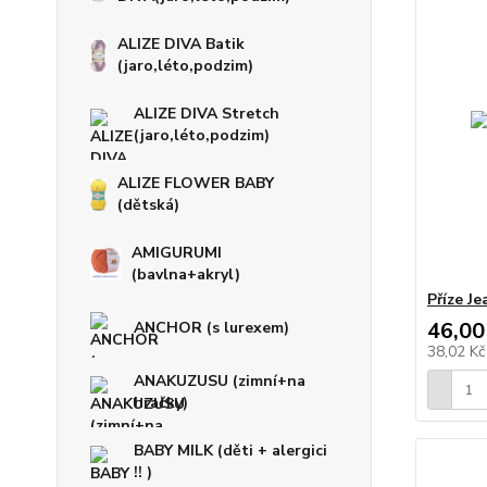
ALIZE DIVA Batik
(jaro,léto,podzim)
ALIZE DIVA Stretch
(jaro,léto,podzim)
ALIZE FLOWER BABY
(dětská)
AMIGURUMI
(bavlna+akryl)
Příze J
46,00
ANCHOR (s lurexem)
38,02 K
ANAKUZUSU (zimní+na
hračky)
BABY MILK (děti + alergici
!! )