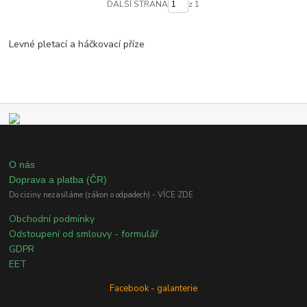
DALŠÍ STRANA
z 1
Levné pletací a háčkovací příze
O nás
Doprava a platba (ČR)
Do ciziny nezasíláme (zákon o odpadech) - VÍCE ZDE
Obchodní podmínky
Odstoupení od smlouvy - formulář
GDPR
EET
Facebook - galanterie