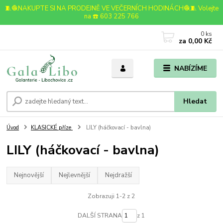
🧵🧶NAKUPTE SI NA PRODEJNĚ VE VEČERNÍCH HODINÁCH🧶🧵 Volejte
na ☎️ 603 225 766
0
ks
za
0,00 Kč
NABÍZÍME
Hledat
Úvod
KLASICKÉ příze
LILY (háčkovací - bavlna)
LILY (háčkovací - bavlna)
Nejnovější
Nejlevnější
Nejdražší
Zobrazuji 1-2 z 2
DALŠÍ STRANA
z 1