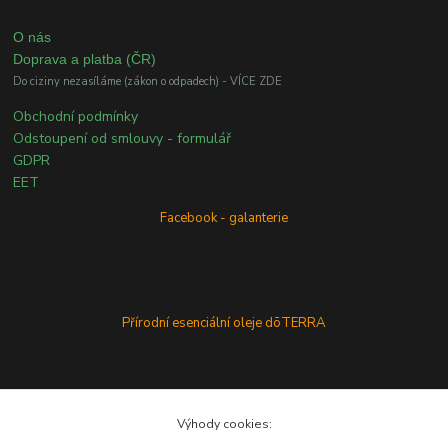
O nás
Doprava a platba (ČR)
Do ciziny nezasíláme (zákon o odpadech) - VÍCE ZDE
Obchodní podmínky
Odstoupení od smlouvy - formulář
GDPR
EET
Facebook - galanterie
Přírodní esenciální oleje dōTERRA
Výhody cookies: