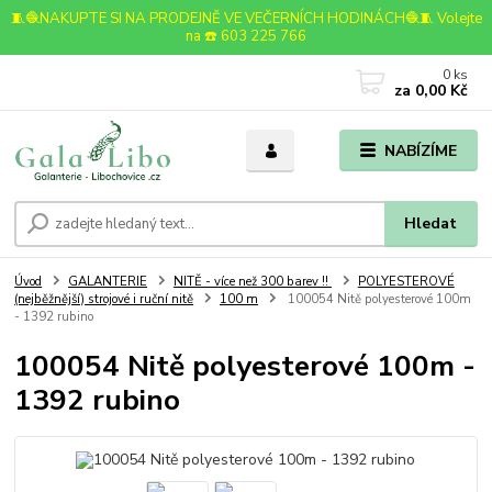
🧵🧶NAKUPTE SI NA PRODEJNĚ VE VEČERNÍCH HODINÁCH🧶🧵 Volejte
na ☎️ 603 225 766
0
ks
za
0,00 Kč
NABÍZÍME
Hledat
Úvod
GALANTERIE
NITĚ - více než 300 barev !!
POLYESTEROVÉ
(nejběžnější) strojové i ruční nitě
100 m
100054 Nitě polyesterové 100m
- 1392 rubino
100054 Nitě polyesterové 100m -
1392 rubino