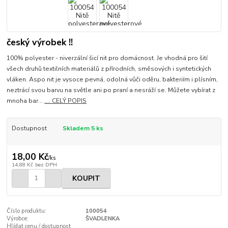
český výrobek !!
100% polyester - niverzální šicí nit pro domácnost. Je vhodná pro šití
všech druhů textilních materiálů z přírodních, směsových i syntetických
vláken. Aspo nit je vysoce pevná, odolná vůči oděru, bakteriím i plísním,
neztrácí svou barvu na světle ani po praní a nesráží se. Můžete vybírat z
mnoha bar...
.... CELÝ POPIS
Dostupnost
Skladem 5 ks
18,00 Kč
/
ks
14,88 Kč
bez DPH
KOUPIT
Číslo produktu:
100054
Výrobce:
ŠVADLENKA
Hlídat cenu / dostupnost