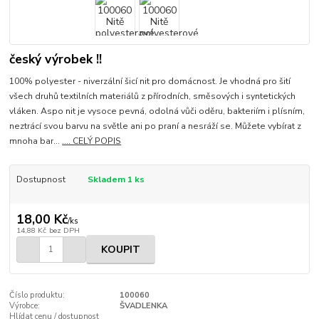
český výrobek !!
100% polyester - niverzální šicí nit pro domácnost. Je vhodná pro šití
všech druhů textilních materiálů z přírodních, směsových i syntetických
vláken. Aspo nit je vysoce pevná, odolná vůči oděru, bakteriím i plísním,
neztrácí svou barvu na světle ani po praní a nesráží se. Můžete vybírat z
mnoha bar...
.... CELÝ POPIS
Dostupnost
Skladem 1 ks
18,00 Kč
/
ks
14,88 Kč
bez DPH
KOUPIT
Číslo produktu:
100060
Výrobce:
ŠVADLENKA
Hlídat cenu / dostupnost