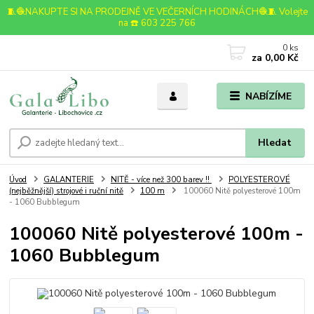
🧵🧶NAKUPTE SI NA PRODEJNĚ VE VEČERNÍCH HODINÁCH🧶🧵 Volejte
na ☎️ 603 225 766
0
ks
za
0,00 Kč
NABÍZÍME
Hledat
Úvod
GALANTERIE
NITĚ - více než 300 barev !!
POLYESTEROVÉ
(nejběžnější) strojové i ruční nitě
100 m
100060 Nitě polyesterové 100m
- 1060 Bubblegum
100060 Nitě polyesterové 100m -
1060 Bubblegum