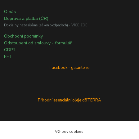
O nás
Doprava a platba (ČR)
Do ciziny nezasíláme (zákon o odpadech) - VÍCE ZDE
Obchodní podmínky
Odstoupení od smlouvy - formulář
GDPR
EET
Facebook - galanterie
Přírodní esenciální oleje dōTERRA
Výhody cookies: