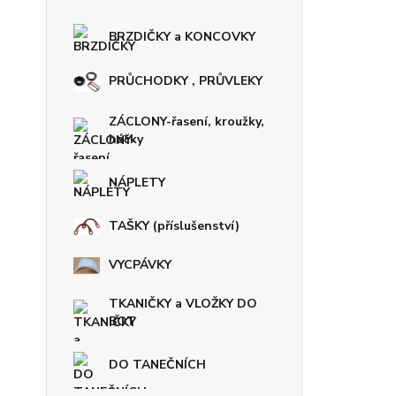
BRZDIČKY a KONCOVKY
PRŮCHODKY , PRŮVLEKY
ZÁCLONY-řasení, kroužky,
háčky
NÁPLETY
TAŠKY (příslušenství)
VYCPÁVKY
TKANIČKY a VLOŽKY DO
BOT
DO TANEČNÍCH