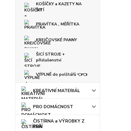
KOŠÍČKY a KAZETY NA
ŠITÍ
PRAVÍTKA , MĚŘÍTKA
KREJČOVSKÉ PANNY
ŠICÍ STROJE +
příslušenství
VÝPLNĚ do polštářů 👈👈
KREATIVNÍ MATERIÁL
PRO DOMÁCNOST
ČISTÍRNA a VÝROBKY Z
PEŘÍ