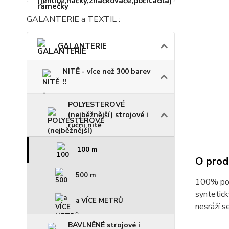
GALANTERIE a TEXTIL :
GALANTERIE
NITĚ - více než 300 barev
!!
POLYESTEROVÉ
(nejběžnější) strojové i
ruční nitě
100 m
O prod
500 m
100% poly
syntetick
a VÍCE METRŮ
nesráží s
BAVLNĚNÉ strojové i