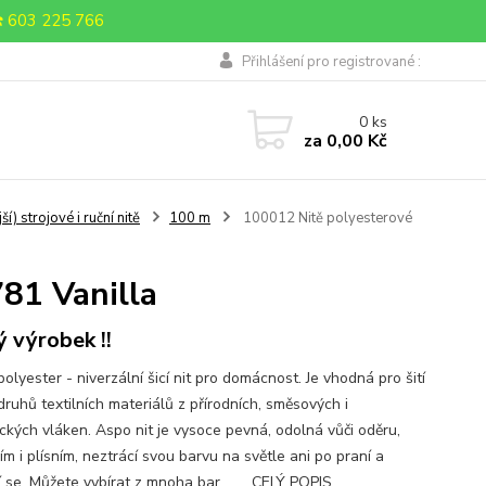
 603 225 766
Přihlášení pro registrované :
0
ks
za
0,00 Kč
 strojové i ruční nitě
100 m
100012 Nitě polyesterové
81 Vanilla
ý výrobek !!
lyester - niverzální šicí nit pro domácnost. Je vhodná pro šití
druhů textilních materiálů z přírodních, směsových i
ických vláken. Aspo nit je vysoce pevná, odolná vůči oděru,
ím i plísním, neztrácí svou barvu na světle ani po praní a
í se. Můžete vybírat z mnoha bar...
.... CELÝ POPIS