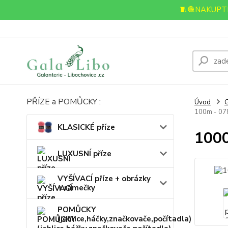
🧵🧶NAKUPTE
PŘÍZE a POMŮCKY :
Úvod
100m - 078
KLASICKÉ příze
1000
LUXUSNÍ příze
VYŠÍVACÍ příze + obrázky
+ rámečky
POMŮCKY
(jehlice,háčky,značkovače,počítadla)