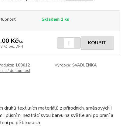
tupnost
Skladem 1 ks
,00 Kč
/
ks
KOUPIT
88 Kč
bez DPH
roduktu:
100012
Výrobce:
ŠVADLENKA
cenu / dostupnost
h druhů textilních materiálů z přírodních, směsových i
 i plísním, neztrácí svou barvu na světle ani po praní a
lení po pěti kusech.