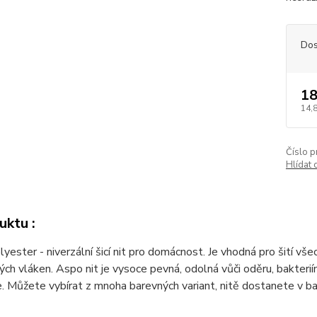
Dos
18
14,
Číslo p
Hlídat 
uktu :
ester - niverzální šicí nit pro domácnost. Je vhodná pro šití všec
ých vláken. Aspo nit je vysoce pevná, odolná vůči oděru, bakteriím
e. Můžete vybírat z mnoha barevných variant, nitě dostanete v ba