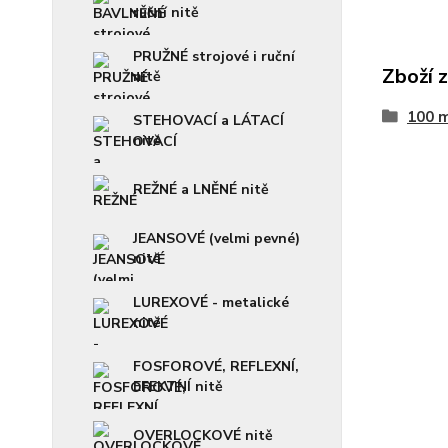
ruční nitě
PRUŽNÉ strojové i ruční
Zboží 
nitě
100 
STEHOVACÍ a LÁTACÍ
nitě
REŽNÉ a LNĚNÉ nitě
JEANSOVÉ (velmi pevné)
nitě
LUREXOVÉ - metalické
nitě
FOSFOROVÉ, REFLEXNÍ,
EFEKTNÍ nitě
OVERLOCKOVÉ nitě