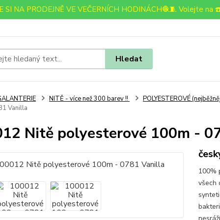
 SI NA PRODEJNĚ VE VEČERNÍCH HODINÁCH🧶🧵 Volejte na ☎️
Hledat
GALANTERIE
NITĚ - více než 300 barev !!
POLYESTEROVÉ (nejběžnější)
1 Vanilla
12 Nitě polyesterové 100m - 07
česk
100% po
všech 
syntet
bakteri
nesráž