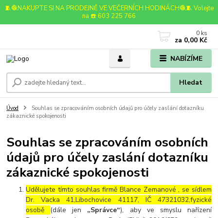
🧵🧶NAKUPTE SI NA PRODEJNĚ VE VEČERNÍCH HODINÁCH🧶🧵 Volejte
na ☎️ 603 225 766
0
ks
za
0,00 Kč
NABÍZÍME
Hledat
Úvod
Souhlas se zpracováním osobních údajů pro účely zaslání dotazníku
zákaznické spokojenosti
Souhlas se zpracováním osobních
údajů pro účely zaslání dotazníku
zákaznické spokojenosti
Udělujete tímto souhlas firmě Blance Zemanové , se sídlem
Dr. Vacka 41,Libochovice 41117, IČ 47321032,fyzické
osobě
(dále jen
„Správce“
), aby ve smyslu nařízení