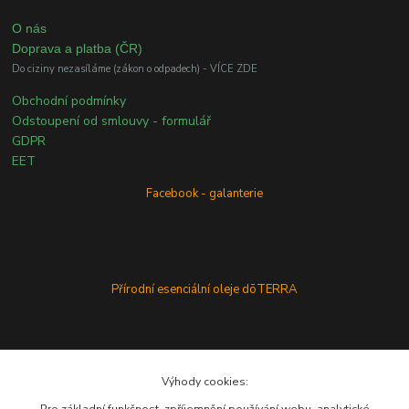
O nás
Doprava a platba (ČR)
Do ciziny nezasíláme (zákon o odpadech) - VÍCE ZDE
Obchodní podmínky
Odstoupení od smlouvy - formulář
GDPR
EET
Facebook - galanterie
Přírodní esenciální oleje dōTERRA
Výhody cookies: