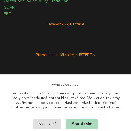
Odstoupení od smlouvy - formulář
GDPR
EET
Facebook - galanterie
Přírodní esenciální oleje dōTERRA
Výhody cookies:
Pro základní funkčnost, zpříjemnění používání webu, analytické
účely a v případě udělení souhlasu také pro účely cílení reklamy
využíváme soubory cookies. Nastavení vlastních preferencí
cookies můžete kdykoli upravit odkazem ve spodní části stránek.
Souhlasím
Nastavení