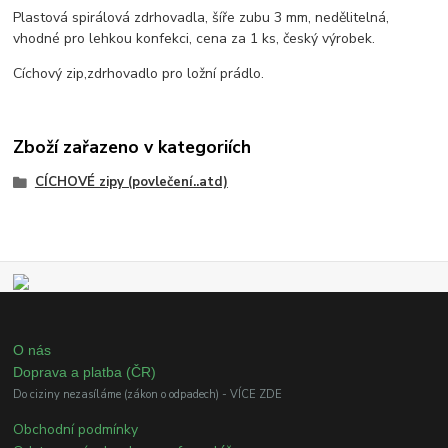
Plastová spirálová zdrhovadla, šíře zubu 3 mm, nedělitelná,
vhodné pro lehkou konfekci, cena za 1 ks, český výrobek.
Cíchový zip,zdrhovadlo pro ložní prádlo.
Zboží zařazeno v kategoriích
CÍCHOVÉ zipy (povlečení..atd)
O nás
Doprava a platba (ČR)
Do ciziny nezasíláme (zákon o odpadech) - VÍCE ZDE
Obchodní podmínky