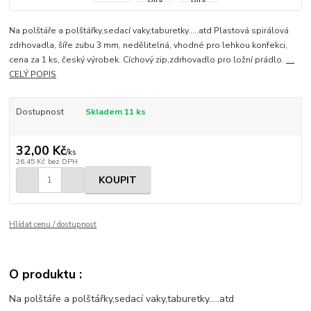
Na polštáře a polštářky,sedací vaky,taburetky.....atd Plastová spirálová
zdrhovadla, šíře zubu 3 mm, nedělitelná, vhodné pro lehkou konfekci,
cena za 1 ks, český výrobek. Cíchový zip,zdrhovadlo pro ložní prádlo.
....
CELÝ POPIS
Dostupnost
Skladem 11 ks
32,00 Kč
/
ks
26,45 Kč
bez DPH
KOUPIT
Hlídat cenu / dostupnost
O produktu :
Na polštáře a polštářky,sedací vaky,taburetky.....atd