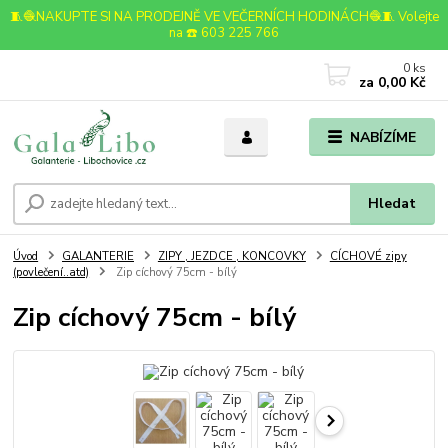
🧵🧶NAKUPTE SI NA PRODEJNĚ VE VEČERNÍCH HODINÁCH🧶🧵 Volejte
na ☎️ 603 225 766
0
ks
za
0,00 Kč
NABÍZÍME
Hledat
Úvod
GALANTERIE
ZIPY , JEZDCE , KONCOVKY
CÍCHOVÉ zipy
(povlečení..atd)
Zip cíchový 75cm - bílý
Zip cíchový 75cm - bílý