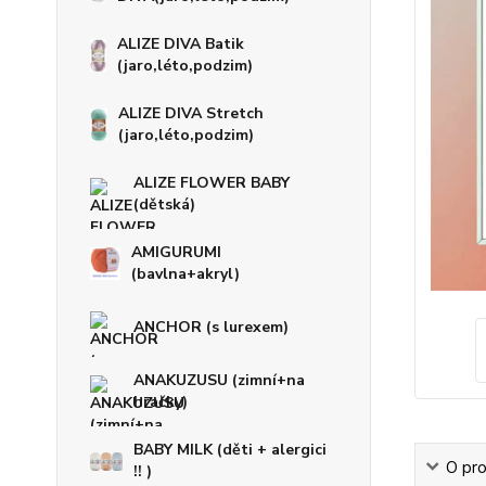
ALIZE DIVA Batik
(jaro,léto,podzim)
ALIZE DIVA Stretch
(jaro,léto,podzim)
ALIZE FLOWER BABY
(dětská)
AMIGURUMI
(bavlna+akryl)
ANCHOR (s lurexem)
ANAKUZUSU (zimní+na
hračky)
BABY MILK (děti + alergici
O pro
!! )