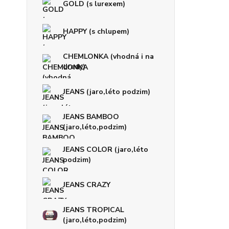
GOLD (s lurexem)
HAPPY (s chlupem)
CHEMLONKA (vhodná i na
dredy)
JEANS (jaro,léto podzim)
JEANS BAMBOO
(jaro,léto,podzim)
JEANS COLOR (jaro,léto
podzim)
JEANS CRAZY
JEANS TROPICAL
(jaro,léto,podzim)