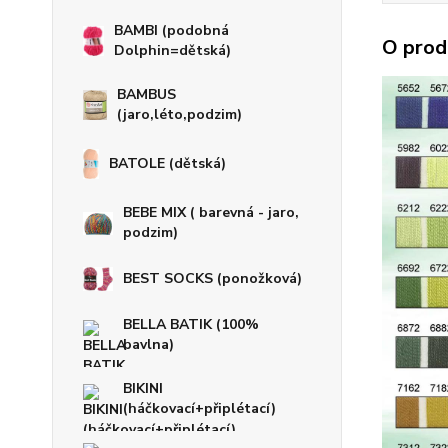
BAMBI (podobná
O prod
Dolphin=dětská)
BAMBUS
(jaro,léto,podzim)
BATOLE (dětská)
BEBE MIX ( barevná - jaro,
podzim)
BEST SOCKS (ponožková)
BELLA BATIK (100%
bavlna)
BIKINI
(háčkovací+připlétací)