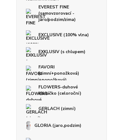
EVEREST FINE
(samovzorovací -
jaro/podzim/zima)
EXCLUSIVE (100% vlna)
EXKLUSIV (s chlupem)
FAVORI
(zimní+ponožková)
FLOWERS-duhové
klubíčko (celoroční)
GERLACH (zimní)
GLORIA (jaro,podzim)