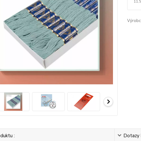
11,
Výrobc
duktu :
Dotazy 