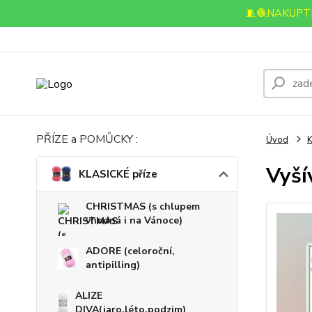
🧵🧶NAKUPTE
PŘÍZE a POMŮCKY :
Úvod
K
Vyší
KLASICKÉ příze
CHRISTMAS (s chlupem
vhodná i na Vánoce)
ADORE (celoroční,
antipilling)
ALIZE
DIVA(jaro,léto,podzim)