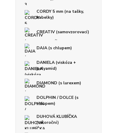
CORDY 5 mm (na tašky,
kabelky)
CREATIV (samovzorovací)
DAJA (s chlupem)
DANIELA (viskóza +
polyamid)
DIAMOND (s lurexem)
DOLPHIN / DOLCE (s
chlupem)
DUHOVÁ KLUBÍČKA
(celoroční)