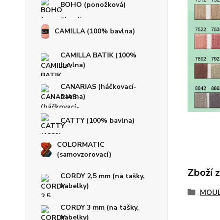
BOHO (ponožková)
CAMILLA (100% bavlna)
CAMILLA BATIK (100%
bavlna)
CANARIAS (háčkovací-
bavlna)
CATTY (100% bavlna)
COLORMATIC
(samovzorovací)
Zboží 
CORDY 2,5 mm (na tašky,
kabelky)
MOULI
CORDY 3 mm (na tašky,
kabelky)