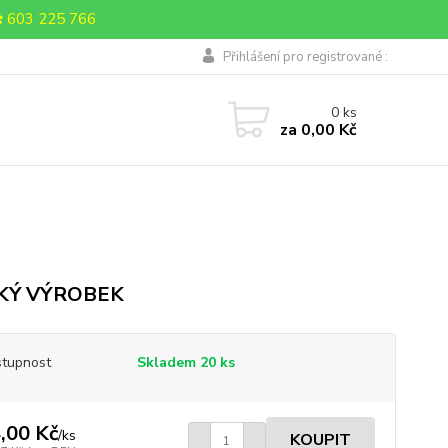
 603 225 766
Přihlášení pro registrované :
0
ks
za
0,00 Kč
KÝ VÝROBEK
tupnost
Skladem 20 ks
,00 Kč
/
ks
KOUPIT