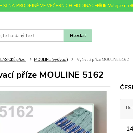
 SI NA PRODEJNĚ VE VEČERNÍCH HODINÁCH🧶🧵 Volejte na ☎️
Hledat
LASICKÉ příze
MOULINE (vyšívací)
Vyšívací příze MOULINE 5162
vací příze MOULINE 5162
ČES
Dos
14