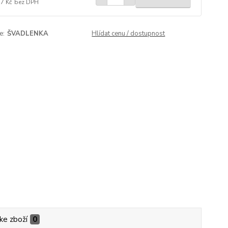
57 Kč
bez DPH
e:
ŠVADLENKA
Hlídat cenu / dostupnost
ke zboží
0