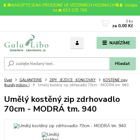
🧵🧶NAKUPTE SI NA PRODEJNĚ VE VEČERNÍCH HODINÁCH🧶🧵 Volejte
na ☎️ 603 225 766
0
ks
za
0,00 Kč
NABÍZÍME
Hledat
Úvod
GALANTERIE
ZIPY , JEZDCE , KONCOVKY
KOSTĚNÉ zipy
(bundy,mikiny..)
Umělý kostěný zip zdrhovadlo 70cm - MODRÁ tm. 940
Umělý kostěný zip zdrhovadlo
70cm - MODRÁ tm. 940