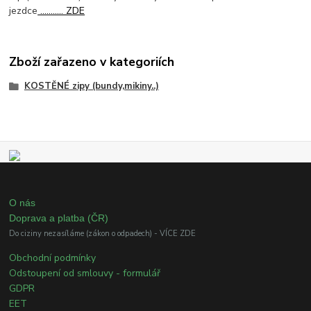
jezdce
........... ZDE
Zboží zařazeno v kategoriích
KOSTĚNÉ zipy (bundy,mikiny..)
O nás
Doprava a platba (ČR)
Do ciziny nezasíláme (zákon o odpadech) - VÍCE ZDE
Obchodní podmínky
Odstoupení od smlouvy - formulář
GDPR
EET