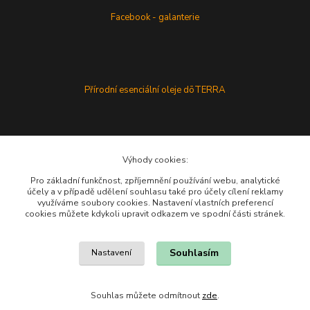
Facebook - galanterie
Přírodní esenciální oleje dōTERRA
Výhody cookies:
Pro základní funkčnost, zpříjemnění používání webu, analytické
účely a v případě udělení souhlasu také pro účely cílení reklamy
využíváme soubory cookies. Nastavení vlastních preferencí
cookies můžete kdykoli upravit odkazem ve spodní části stránek.
Souhlasím
Nastavení
Souhlas můžete odmítnout
zde
.
Vytvořeno na
Eshop-rychle.cz