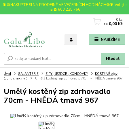
🧵🧶NAKUPTE SI NA PRODEJNĚ VE VEČERNÍCH HODINÁCH🧶🧵 Volejte
na ☎️ 603 225 766
0
ks
za
0,00 Kč
NABÍZÍME
Hledat
Úvod
GALANTERIE
ZIPY , JEZDCE , KONCOVKY
KOSTĚNÉ zipy
(bundy,mikiny..)
Umělý kostěný zip zdrhovadlo 70cm - HNĚDÁ tmavá 967
Umělý kostěný zip zdrhovadlo
70cm - HNĚDÁ tmavá 967