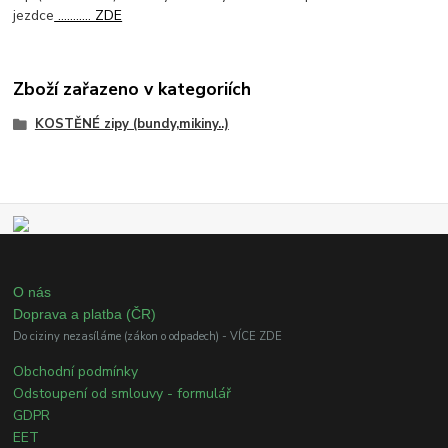
jezdce
........... ZDE
Zboží zařazeno v kategoriích
KOSTĚNÉ zipy (bundy,mikiny..)
O nás
Doprava a platba (ČR)
Do ciziny nezasíláme (zákon o odpadech) - VÍCE ZDE
Obchodní podmínky
Odstoupení od smlouvy - formulář
GDPR
EET