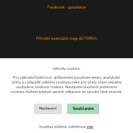
Facebook - galanterie
Přírodní esenciální oleje dōTERRA
Výhody cookies:
Pro základní funkčnost, zpříjemnění používání webu, analytické
účely a v případě udělení souhlasu také pro účely cílení reklamy
využíváme soubory cookies. Nastavení vlastních preferencí
cookies můžete kdykoli upravit odkazem ve spodní části stránek.
Souhlasím
Nastavení
Souhlas můžete odmítnout
zde
.
Vytvořeno na
Eshop-rychle.cz