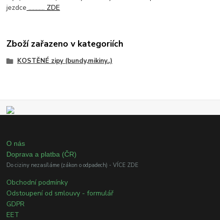
jezdce
........... ZDE
Zboží zařazeno v kategoriích
KOSTĚNÉ zipy (bundy,mikiny..)
O nás
Doprava a platba (ČR)
Do ciziny nezasíláme (zákon o odpadech) - VÍCE ZDE
Obchodní podmínky
Odstoupení od smlouvy - formulář
GDPR
EET