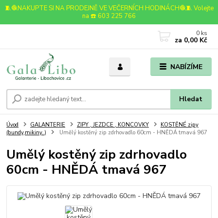
🧵🧶NAKUPTE SI NA PRODEJNĚ VE VEČERNÍCH HODINÁCH🧶🧵 Volejte
na ☎️ 603 225 766
0
ks
za
0,00 Kč
NABÍZÍME
Hledat
Úvod
GALANTERIE
ZIPY , JEZDCE , KONCOVKY
KOSTĚNÉ zipy
(bundy,mikiny..)
Umělý kostěný zip zdrhovadlo 60cm - HNĚDÁ tmavá 967
Umělý kostěný zip zdrhovadlo
60cm - HNĚDÁ tmavá 967