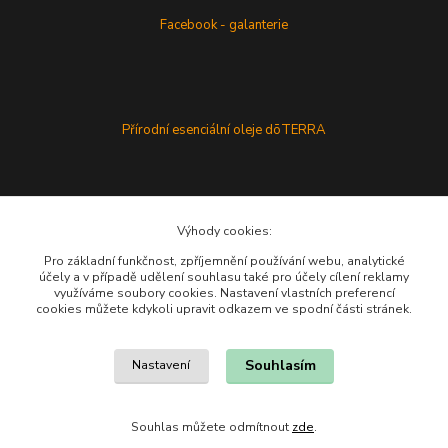
Facebook - galanterie
Přírodní esenciální oleje dōTERRA
Výhody cookies:
Pro základní funkčnost, zpříjemnění používání webu, analytické
účely a v případě udělení souhlasu také pro účely cílení reklamy
využíváme soubory cookies. Nastavení vlastních preferencí
cookies můžete kdykoli upravit odkazem ve spodní části stránek.
Souhlasím
Nastavení
Souhlas můžete odmítnout
zde
.
Vytvořeno na
Eshop-rychle.cz