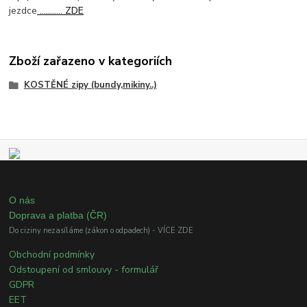
jezdce
........... ZDE
Zboží zařazeno v kategoriích
KOSTĚNÉ zipy (bundy,mikiny..)
O nás
Doprava a platba (ČR)
Do ciziny nezasíláme (zákon o odpadech) - VÍCE ZDE
Obchodní podmínky
Odstoupení od smlouvy - formulář
GDPR
EET