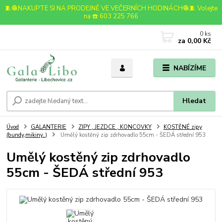
🧵🧶NAKUPTE SI NA PRODEJNĚ VE VEČERNÍCH HODINÁCH🧶🧵 Volejte
na ☎️ 603 225 766
0
ks
za
0,00 Kč
NABÍZÍME
Hledat
Úvod
GALANTERIE
ZIPY , JEZDCE , KONCOVKY
KOSTĚNÉ zipy
(bundy,mikiny..)
Umělý kostěný zip zdrhovadlo 55cm - ŠEDÁ střední 953
Umělý kostěný zip zdrhovadlo
55cm - ŠEDÁ střední 953