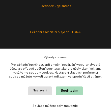
Facebook - galanterie
Přírodní esenciální oleje dōTERRA
Výhody cookies:
Pro základní funkčnost, zpříjemnění používání webu, analytické
účely a v případě udělení souhlasu také pro účely cílení reklamy
využíváme soubory cookies. Nastavení vlastních preferencí
cookies můžete kdykoli upravit odkazem ve spodní části stránek.
Souhlasím
Nastavení
Souhlas můžete odmítnout
zde
.
Vytvořeno na
Eshop-rychle.cz