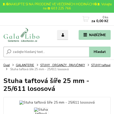
🧵🧶NAKUPTE SI NA PRODEJNĚ VE VEČERNÍCH HODINÁCH🧶🧵 Volejte
na ☎️ 603 225 766
0
ks
za
0,00 Kč
NABÍZÍME
Hledat
Úvod
GALANTERIE
STUHY , ORGANZY , PAVUČINKY
STUHY taftové
Stuha taftová šíře 25 mm - 25/611 lososová
Stuha taftová šíře 25 mm -
25/611 lososová