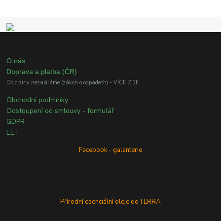
O nás
Doprava a platba (ČR)
Do ciziny nezasíláme (zákon o odpadech) - VÍCE ZDE
Obchodní podmínky
Odstoupení od smlouvy - formulář
GDPR
EET
Facebook - galanterie
Přírodní esenciální oleje dōTERRA