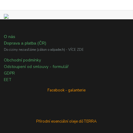
O nás
Doprava a platba (ČR)
Do ciziny nezasíláme (zákon o odpadech) - VÍCE ZDE
Obchodní podmínky
Odstoupení od smlouvy - formulář
GDPR
EET
Facebook - galanterie
Přírodní esenciální oleje dōTERRA