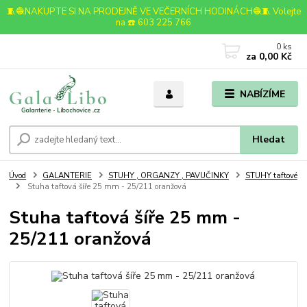
🧵🧶NAKUPTE SI NA PRODEJNĚ VE VEČERNÍCH HODINÁCH🧶🧵 Volejte
na ☎️ 603 225 766
0
ks
za
0,00 Kč
NABÍZÍME
Hledat
Úvod
GALANTERIE
STUHY , ORGANZY , PAVUČINKY
STUHY taftové
Stuha taftová šíře 25 mm - 25/211 oranžová
Stuha taftová šíře 25 mm -
25/211 oranžová