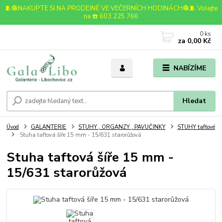
🧵🧶NAKUPTE SI NA PRODEJNĚ VE VEČERNÍCH HODINÁCH🧶🧵 Volejte
na ☎️ 603 225 766
0
ks
za
0,00 Kč
NABÍZÍME
Hledat
Úvod
GALANTERIE
STUHY , ORGANZY , PAVUČINKY
STUHY taftové
Stuha taftová šíře 15 mm - 15/631 starorůžová
Stuha taftová šíře 15 mm -
15/631 starorůžová