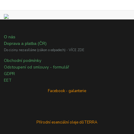
O nás
Doprava a platba (ČR)
Do ciziny nezasíláme (zákon o odpadech) - VÍCE ZDE
Obchodní podmínky
Odstoupení od smlouvy - formulář
GDPR
EET
Facebook - galanterie
Přírodní esenciální oleje dōTERRA