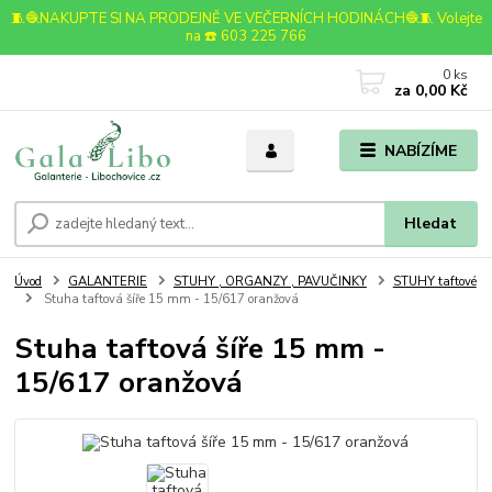
🧵🧶NAKUPTE SI NA PRODEJNĚ VE VEČERNÍCH HODINÁCH🧶🧵 Volejte
na ☎️ 603 225 766
0
ks
za
0,00 Kč
NABÍZÍME
Hledat
Úvod
GALANTERIE
STUHY , ORGANZY , PAVUČINKY
STUHY taftové
Stuha taftová šíře 15 mm - 15/617 oranžová
Stuha taftová šíře 15 mm -
15/617 oranžová