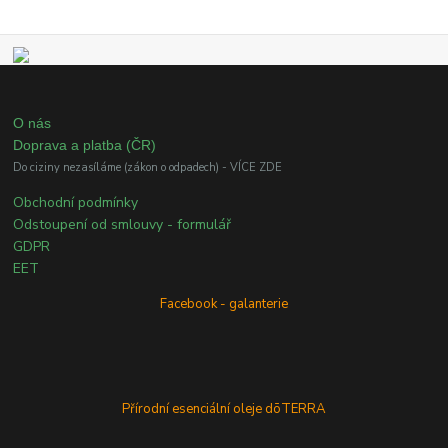
O nás
Doprava a platba (ČR)
Do ciziny nezasíláme (zákon o odpadech) - VÍCE ZDE
Obchodní podmínky
Odstoupení od smlouvy - formulář
GDPR
EET
Facebook - galanterie
Přírodní esenciální oleje dōTERRA