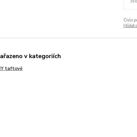
39,
Číslo p
Hlídat 
zařazeno v kategoriích
Y taftové