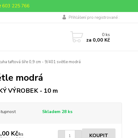
 603 225 766
Přihlášení pro registrované :
0
ks
za
0,00 Kč
uha taftová šíře 0,9 cm - 9/401 světle modrá
ětle modrá
KÝ VÝROBEK - 10 m
tupnost
Skladem 28 ks
,00 Kč
/
ks
KOUPIT