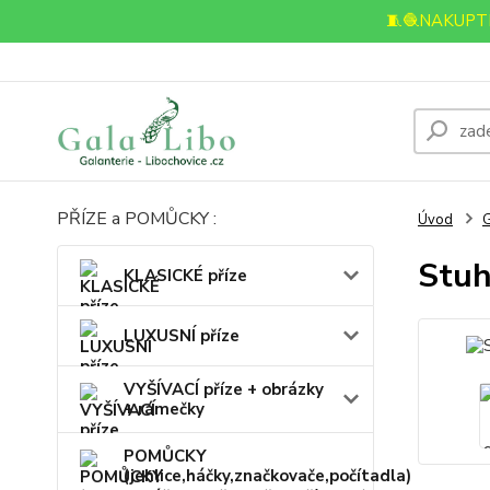
🧵🧶NAKUPTE
PŘÍZE a POMŮCKY :
Úvod
Stuh
KLASICKÉ příze
LUXUSNÍ příze
VYŠÍVACÍ příze + obrázky
+ rámečky
POMŮCKY
(jehlice,háčky,značkovače,počítadla)