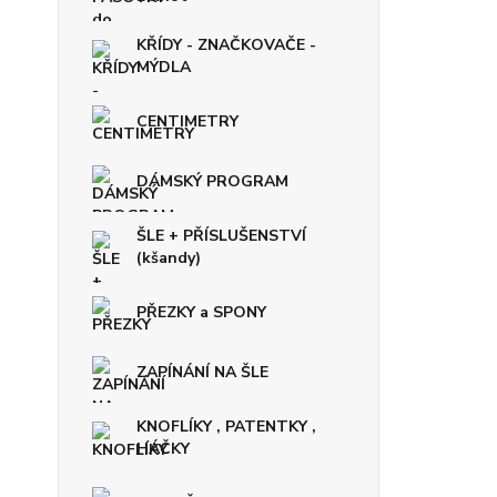
KŘÍDY - ZNAČKOVAČE -
MÝDLA
CENTIMETRY
DÁMSKÝ PROGRAM
ŠLE + PŘÍSLUŠENSTVÍ
(kšandy)
PŘEZKY a SPONY
ZAPÍNÁNÍ NA ŠLE
KNOFLÍKY , PATENTKY ,
HÁČKY