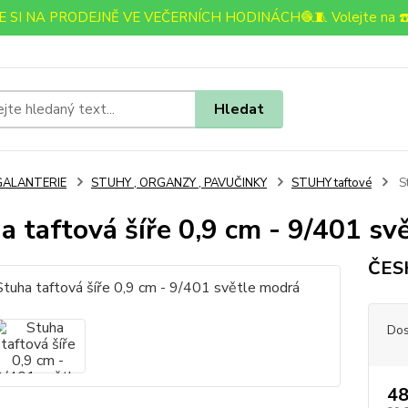
 SI NA PRODEJNĚ VE VEČERNÍCH HODINÁCH🧶🧵 Volejte na ☎️
Hledat
GALANTERIE
STUHY , ORGANZY , PAVUČINKY
STUHY taftové
St
a taftová šíře 0,9 cm - 9/401 sv
ČES
Dos
48