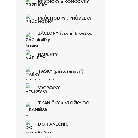
BRZDIČKY a KONCOVKY
PRŮCHODKY , PRŮVLEKY
ZÁCLONY-řasení, kroužky,
háčky
NÁPLETY
TAŠKY (příslušenství)
VYCPÁVKY
TKANIČKY a VLOŽKY DO
BOT
DO TANEČNÍCH