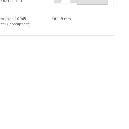
67 Kč
bez DPH
roduktu:
10045
Šíře:
9 mm
cenu / dostupnost