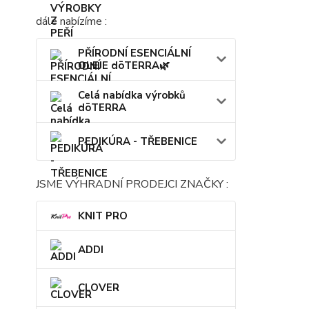
dále nabízíme :
PŘÍRODNÍ ESENCIÁLNÍ
OLEJE dōTERRA🌿
Celá nabídka výrobků
dōTERRA
PEDIKÚRA - TŘEBENICE
JSME VÝHRADNÍ PRODEJCI ZNAČKY :
KNIT PRO
ADDI
CLOVER