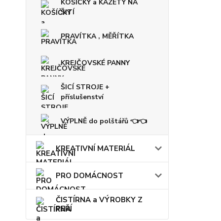
KOŠÍČKY a KAZETY NA
ŠITÍ
PRAVÍTKA , MĚŘÍTKA
KREJČOVSKÉ PANNY
ŠICÍ STROJE +
příslušenství
VÝPLNĚ do polštářů 👈👈
KREATIVNÍ MATERIÁL
PRO DOMÁCNOST
ČISTÍRNA a VÝROBKY Z
PEŘÍ