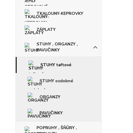
TKALOUNY-KEPROVKY
ZÁPLATY
STUHY , ORGANZY ,
PAVUČINKY
STUHY taftové
STUHY ozdobné
ORGANZY
PAVUČINKY
POPRUHY , ŠŇŮRY ,