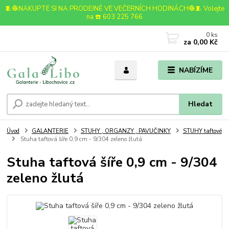
🧵🧶NAKUPTE SI NA PRODEJNĚ VE VEČERNÍCH HODINÁCH🧶🧵 Volejte
na ☎️ 603 225 766
0
ks
za
0,00 Kč
NABÍZÍME
Hledat
Úvod
GALANTERIE
STUHY , ORGANZY , PAVUČINKY
STUHY taftové
Stuha taftová šíře 0,9 cm - 9/304 zeleno žlutá
Stuha taftová šíře 0,9 cm - 9/304
zeleno žlutá