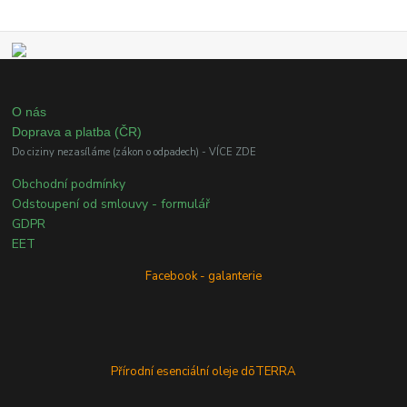
O nás
Doprava a platba (ČR)
Do ciziny nezasíláme (zákon o odpadech) - VÍCE ZDE
Obchodní podmínky
Odstoupení od smlouvy - formulář
GDPR
EET
Facebook - galanterie
Přírodní esenciální oleje dōTERRA