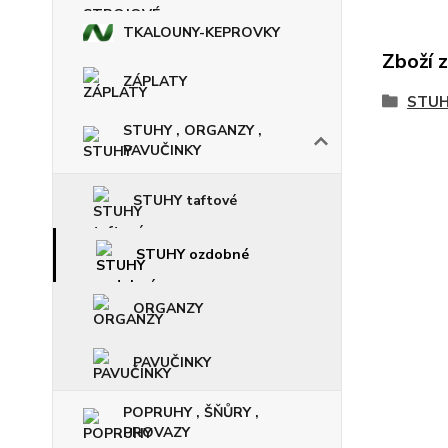
TKALOUNY-KEPROVKY
Zboží 
ZÁPLATY
STUH
STUHY , ORGANZY ,
PAVUČINKY
STUHY taftové
STUHY ozdobné
ORGANZY
PAVUČINKY
POPRUHY , ŠŇŮRY ,
PROVAZY