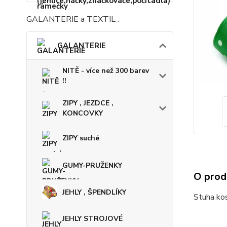
GALANTERIE a TEXTIL :
GALANTERIE
NITĚ - více než 300 barev
!!
ZIPY , JEZDCE ,
KONCOVKY
ZIPY suché
GUMY-PRUŽENKY
O prod
JEHLY , ŠPENDLÍKY
Stuha kost
JEHLY STROJOVÉ