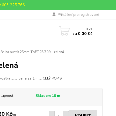
 603 225 766
Přihlášení pro registrované :
0
ks
za
0,00 Kč
Stuha puntík 25mm TAFT25/309 - zelená
elená
ostka ........ cena za 1m
.... CELÝ POPIS
tupnost
Skladem 10 m
20 Kč
/
m
KOUPIT