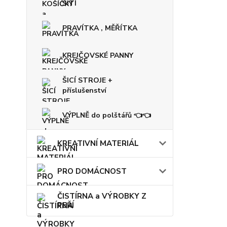
ŠITÍ
PRAVÍTKA , MĚŘÍTKA
KREJČOVSKÉ PANNY
ŠICÍ STROJE +
příslušenství
VÝPLNĚ do polštářů 👈👈
KREATIVNÍ MATERIÁL
PRO DOMÁCNOST
ČISTÍRNA a VÝROBKY Z
PEŘÍ