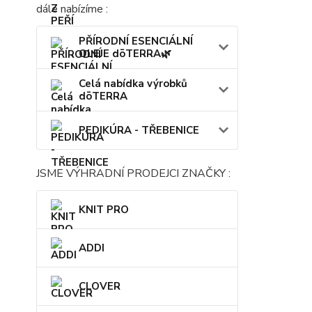
dále nabízíme :
PŘÍRODNÍ ESENCIÁLNÍ
OLEJE dōTERRA🌿
Celá nabídka výrobků
dōTERRA
PEDIKÚRA - TŘEBENICE
JSME VÝHRADNÍ PRODEJCI ZNAČKY :
KNIT PRO
ADDI
CLOVER