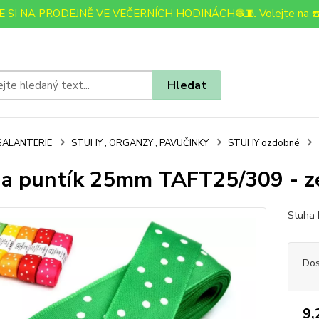
 SI NA PRODEJNĚ VE VEČERNÍCH HODINÁCH🧶🧵 Volejte na ☎️
Hledat
GALANTERIE
STUHY , ORGANZY , PAVUČINKY
STUHY ozdobné
a puntík 25mm TAFT25/309 - z
Stuha k
Dos
9,