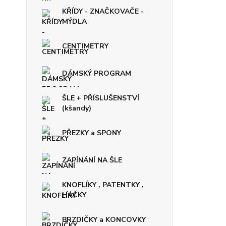
KŘÍDY - ZNAČKOVAČE -
MÝDLA
CENTIMETRY
DÁMSKÝ PROGRAM
ŠLE + PŘÍSLUŠENSTVÍ
(kšandy)
PŘEZKY a SPONY
ZAPÍNÁNÍ NA ŠLE
KNOFLÍKY , PATENTKY ,
HÁČKY
BRZDIČKY a KONCOVKY