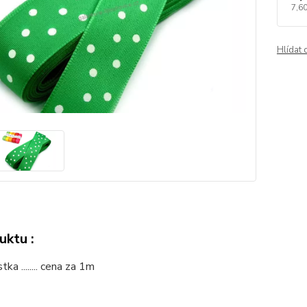
7,60
Hlídat 
uktu :
ka ........ cena za 1m