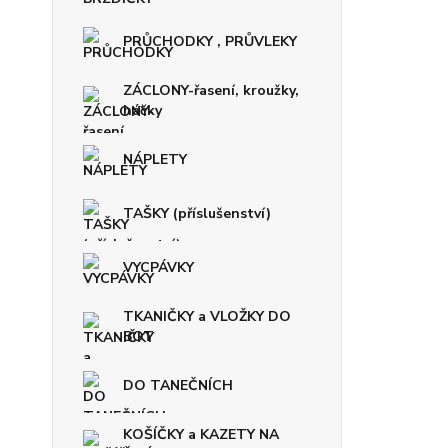
PRŮCHODKY , PRŮVLEKY
ZÁCLONY-řasení, kroužky,
háčky
NÁPLETY
TAŠKY (příslušenství)
VYCPÁVKY
TKANIČKY a VLOŽKY DO
BOT
DO TANEČNÍCH
KOŠÍČKY a KAZETY NA