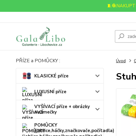
🧵🧶NAKUPTE
PŘÍZE a POMŮCKY :
Úvod
Stuh
KLASICKÉ příze
LUXUSNÍ příze
VYŠÍVACÍ příze + obrázky
+ rámečky
POMŮCKY
(jehlice,háčky,značkovače,počítadla)