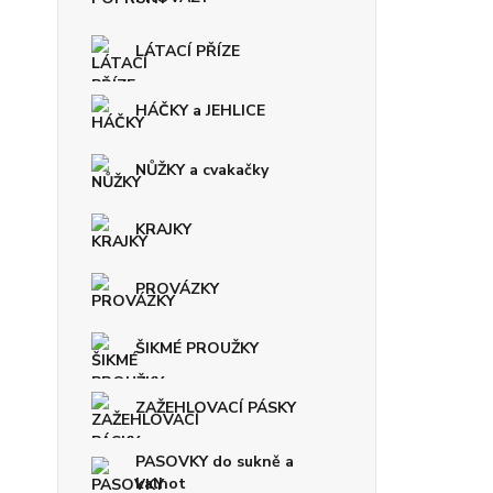
LÁTACÍ PŘÍZE
HÁČKY a JEHLICE
NŮŽKY a cvakačky
KRAJKY
PROVÁZKY
ŠIKMÉ PROUŽKY
ZAŽEHLOVACÍ PÁSKY
PASOVKY do sukně a
kalhot