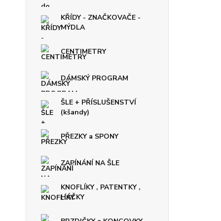
KŘÍDY - ZNAČKOVAČE -
MÝDLA
CENTIMETRY
DÁMSKÝ PROGRAM
ŠLE + PŘÍSLUŠENSTVÍ
(kšandy)
PŘEZKY a SPONY
ZAPÍNÁNÍ NA ŠLE
KNOFLÍKY , PATENTKY ,
HÁČKY