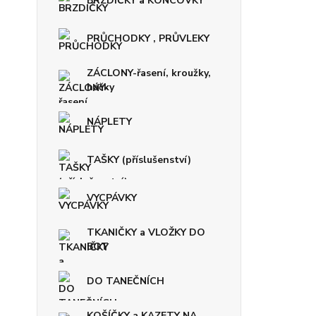
BRZDIČKY a KONCOVKY
PRŮCHODKY , PRŮVLEKY
ZÁCLONY-řasení, kroužky,
háčky
NÁPLETY
TAŠKY (příslušenství)
VYCPÁVKY
TKANIČKY a VLOŽKY DO
BOT
DO TANEČNÍCH
KOŠÍČKY a KAZETY NA