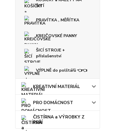
ŠITÍ
PRAVÍTKA , MĚŘÍTKA
KREJČOVSKÉ PANNY
ŠICÍ STROJE +
příslušenství
VÝPLNĚ do polštářů 👈👈
KREATIVNÍ MATERIÁL
PRO DOMÁCNOST
ČISTÍRNA a VÝROBKY Z
PEŘÍ