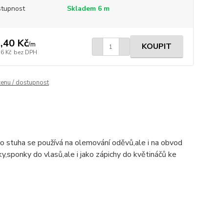
tupnost
Skladem 6 m
,40 Kč
/
m
KOUPIT
56 Kč
bez DPH
cenu / dostupnost
ko stuha se používá na olemování oděvů,ale i na obvod
,sponky do vlasů,ale i jako zápichy do květináčů ke