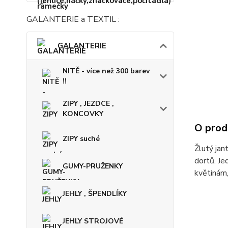
GALANTERIE a TEXTIL :
GALANTERIE
NITĚ - více než 300 barev
!!
ZIPY , JEZDCE ,
KONCOVKY
O prod
ZIPY suché
Žlutý jan
dortů. Je
GUMY-PRUŽENKY
květinám,
JEHLY , ŠPENDLÍKY
JEHLY STROJOVÉ