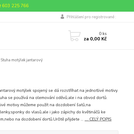
 603 225 766
Přihlášení pro registrované :
0
ks
za
0,00 Kč
Stuha motýlek jantarový
antarový motýlek spojený se dá rozstříhat na jednotlivé motivy.
tuha se používá na olemování oděvů,ale i na obvod dortů.
livé motivy můžeme použít na dozdobení šatů,na
elenky,sponky do vlasů,ale i jako zápichy do květináčů ke
m,nebo na dozdobení dortů.Určitě přijdete ...
.... CELÝ POPIS