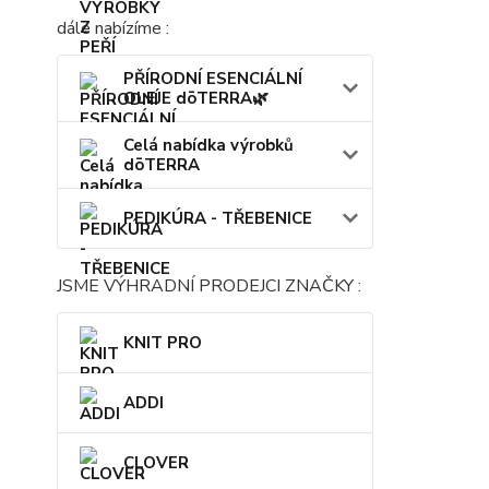
dále nabízíme :
PŘÍRODNÍ ESENCIÁLNÍ
OLEJE dōTERRA🌿
Celá nabídka výrobků
dōTERRA
PEDIKÚRA - TŘEBENICE
JSME VÝHRADNÍ PRODEJCI ZNAČKY :
KNIT PRO
ADDI
CLOVER