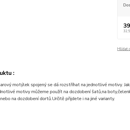
Dos
39
32,
Hlídat 
uktu :
tarový motýlek spojený se dá rozstříhat na jednotlivé motivy. Ja
dnotlivé motivy můžeme použít na dozdobení šatů,na boty,čelenky
nebo na dozdobení dortů.Určitě přijdete i na jiné varianty.