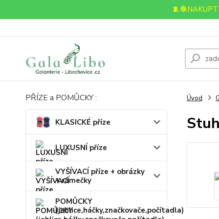
🧵🧶NAKUPTE
PŘÍZE a POMŮCKY :
Úvod
Stuh
KLASICKÉ příze
LUXUSNÍ příze
VYŠÍVACÍ příze + obrázky
+ rámečky
POMŮCKY
(jehlice,háčky,značkovače,počítadla)