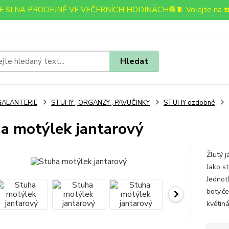
 SI NA PRODEJNĚ VE VEČERNÍCH HODINÁCH🧶🧵 Volejte na ☎️
Hledat
GALANTERIE
STUHY , ORGANZY , PAVUČINKY
STUHY ozdobné
a motýlek jantarový
Žlutý j
Jako s
Jednot
boty,č
květiná