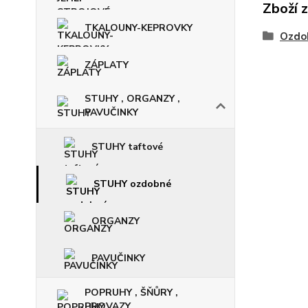
Zboží 
TKALOUNY-KEPROVKY
Ozdob
ZÁPLATY
STUHY , ORGANZY ,
PAVUČINKY
STUHY taftové
STUHY ozdobné
ORGANZY
PAVUČINKY
POPRUHY , ŠŇŮRY ,
PROVAZY