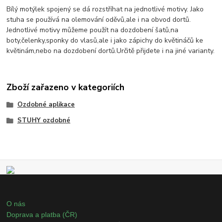
Bílý motýlek spojený se dá rozstříhat na jednotlivé motivy. Jako
stuha se používá na olemování oděvů,ale i na obvod dortů.
Jednotlivé motivy můžeme použít na dozdobení šatů,na
boty,čelenky,sponky do vlasů,ale i jako zápichy do květináčů ke
květinám,nebo na dozdobení dortů.Určitě přijdete i na jiné varianty.
Zboží zařazeno v kategoriích
Ozdobné aplikace
STUHY ozdobné
O nás
Doprava a platba (ČR)