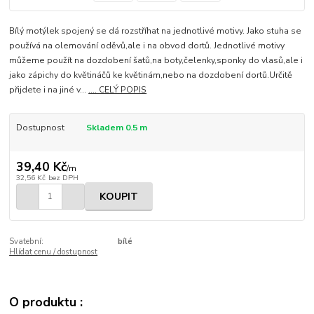
Bílý motýlek spojený se dá rozstříhat na jednotlivé motivy. Jako stuha se
používá na olemování oděvů,ale i na obvod dortů. Jednotlivé motivy
můžeme použít na dozdobení šatů,na boty,čelenky,sponky do vlasů,ale i
jako zápichy do květináčů ke květinám,nebo na dozdobení dortů.Určitě
přijdete i na jiné v...
.... CELÝ POPIS
Dostupnost
Skladem 0.5 m
39,40 Kč
/
m
32,56 Kč
bez DPH
KOUPIT
Svatební:
bílé
Hlídat cenu / dostupnost
O produktu :