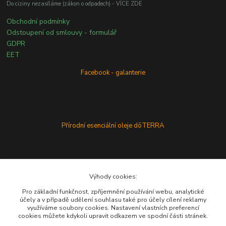
Do ciziny nezasíláme (zákon o odpadech) - VÍCE ZDE
Obchodní podmínky
Odstoupení od smlouvy - formulář
GDPR
EET
Facebook - galanterie
Přírodní esenciální oleje dōTERRA
Výhody cookies:
Pro základní funkčnost, zpříjemnění používání webu, analytické
účely a v případě udělení souhlasu také pro účely cílení reklamy
využíváme soubory cookies. Nastavení vlastních preferencí
cookies můžete kdykoli upravit odkazem ve spodní části stránek.