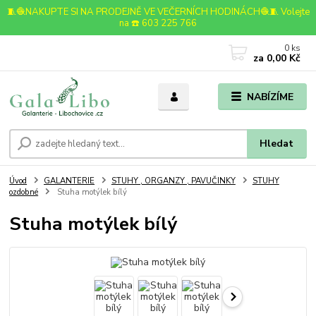
🧵🧶NAKUPTE SI NA PRODEJNĚ VE VEČERNÍCH HODINÁCH🧶🧵 Volejte
na ☎️ 603 225 766
0
ks
za
0,00 Kč
NABÍZÍME
Hledat
Úvod
GALANTERIE
STUHY , ORGANZY , PAVUČINKY
STUHY
ozdobné
Stuha motýlek bílý
Stuha motýlek bílý