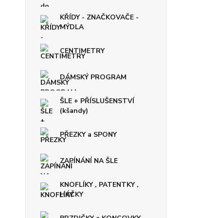
KŘÍDY - ZNAČKOVAČE -
MÝDLA
CENTIMETRY
DÁMSKÝ PROGRAM
ŠLE + PŘÍSLUŠENSTVÍ
(kšandy)
PŘEZKY a SPONY
ZAPÍNÁNÍ NA ŠLE
KNOFLÍKY , PATENTKY ,
HÁČKY