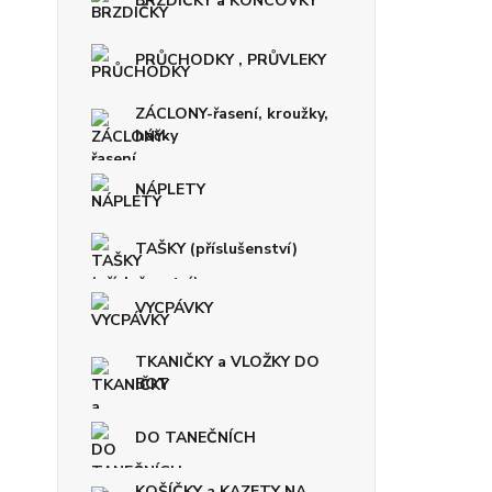
BRZDIČKY a KONCOVKY
PRŮCHODKY , PRŮVLEKY
ZÁCLONY-řasení, kroužky,
háčky
NÁPLETY
TAŠKY (příslušenství)
VYCPÁVKY
TKANIČKY a VLOŽKY DO
BOT
DO TANEČNÍCH
KOŠÍČKY a KAZETY NA