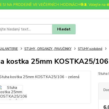
 SI NA PRODEJNĚ VE VEČERNÍCH HODINÁCH🧶🧵 Volejte na ☎️
Hledat
GALANTERIE
STUHY , ORGANZY , PAVUČINKY
STUHY ozdobné
a kostka 25mm KOSTKA25/106 
Stuha k
Dos
6,