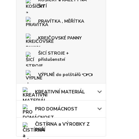
ŠITÍ
PRAVÍTKA , MĚŘÍTKA
KREJČOVSKÉ PANNY
ŠICÍ STROJE +
příslušenství
VÝPLNĚ do polštářů 👈👈
KREATIVNÍ MATERIÁL
PRO DOMÁCNOST
ČISTÍRNA a VÝROBKY Z
PEŘÍ