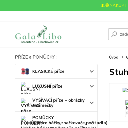
🧵🧶NAKUPTE
PŘÍZE a POMŮCKY :
Úvod
Stuh
KLASICKÉ příze
LUXUSNÍ příze
VYŠÍVACÍ příze + obrázky
+ rámečky
POMŮCKY
(jehlice,háčky,značkovače,počítadla)