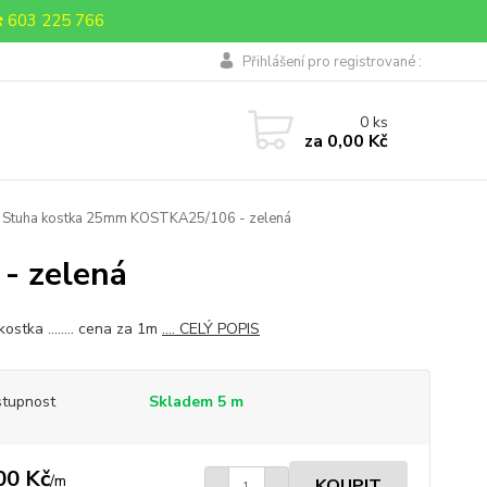
 603 225 766
Přihlášení pro registrované :
0
ks
za
0,00 Kč
Stuha kostka 25mm KOSTKA25/106 - zelená
- zelená
ostka ........ cena za 1m
.... CELÝ POPIS
tupnost
Skladem 5 m
00 Kč
/
m
KOUPIT