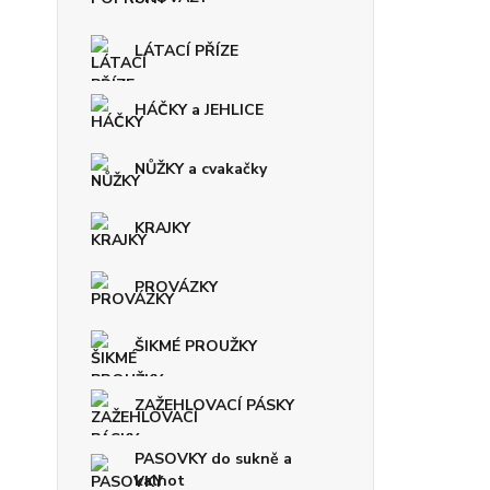
LÁTACÍ PŘÍZE
HÁČKY a JEHLICE
NŮŽKY a cvakačky
KRAJKY
PROVÁZKY
ŠIKMÉ PROUŽKY
ZAŽEHLOVACÍ PÁSKY
PASOVKY do sukně a
kalhot