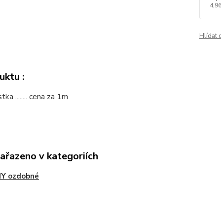
4,96
Hlídat 
uktu :
ka ........ cena za 1m
zařazeno v kategoriích
Y ozdobné