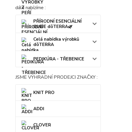
dále nabízíme :
PŘÍRODNÍ ESENCIÁLNÍ
OLEJE dōTERRA🌿
Celá nabídka výrobků
dōTERRA
PEDIKÚRA - TŘEBENICE
JSME VÝHRADNÍ PRODEJCI ZNAČKY :
KNIT PRO
ADDI
CLOVER