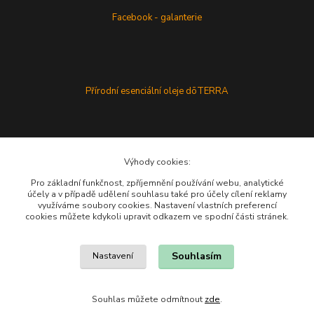
Facebook - galanterie
Přírodní esenciální oleje dōTERRA
Výhody cookies:
Pro základní funkčnost, zpříjemnění používání webu, analytické
účely a v případě udělení souhlasu také pro účely cílení reklamy
využíváme soubory cookies. Nastavení vlastních preferencí
cookies můžete kdykoli upravit odkazem ve spodní části stránek.
Souhlasím
Nastavení
Souhlas můžete odmítnout
zde
.
Vytvořeno na
Eshop-rychle.cz