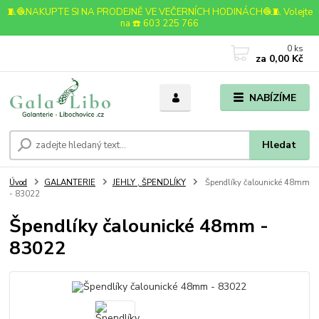
🧵🧶NAKUPTE SI NA PRODEJNĚ VE VEČERNÍCH HODINÁCH🧶🧵 Volejte
na ☎️ 603 225 766
0
ks
za
0,00 Kč
NABÍZÍME
Hledat
Úvod
GALANTERIE
JEHLY , ŠPENDLÍKY
Špendlíky čalounické 48mm
- 83022
Špendlíky čalounické 48mm -
83022