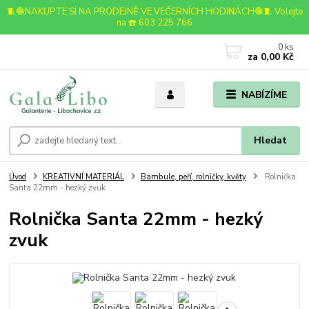
🧵🧶NAKUPTE SI NA PRODEJNĚ VE VEČERNÍCH HODINÁCH🧶🧵 Volejte
na ☎️ 603 225 766
0
ks
za
0,00 Kč
NABÍZÍME
Hledat
Úvod
KREATIVNÍ MATERIÁL
Bambule, peří, rolničky, květy
Rolnička
Santa 22mm - hezký zvuk
Rolnička Santa 22mm - hezký
zvuk