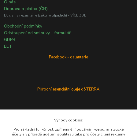
O nás
Doprava a platba (ČR)
Do ciziny nezasíláme (zákon o odpadech) - VÍCE ZDE
Obchodní podmínky
Odstoupení od smlouvy - formulář
GDPR
EET
Facebook - galanterie
Přírodní esenciální oleje dōTERRA
Výhody cookies:
Pro základní funkčnost, zpříjemnění používání webu, analytické
účely a v případě udělení souhlasu také pro účely cílení reklamy