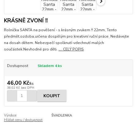
KRÁSNĚ ZVONÍ !!
Rolnička SANTA na pověšení - s krásným zvukem !! 22mm, Tento
předmět,ozdoba,určena dospělým pro kreativní ruční práce. Nedávejte
na dosah dětem. Nebezpečí spolknutí-vdechnutí malých
součástek.Nevhodné pro děti.
.... CELÝ POPIS
Dostupnost
Skladem 4 ks
46,00 Kč
/
ks
38,02 Kč
bez DPH
KOUPIT
Výrobce:
ŠVADLENKA
Hlídat cenu / dostupnost