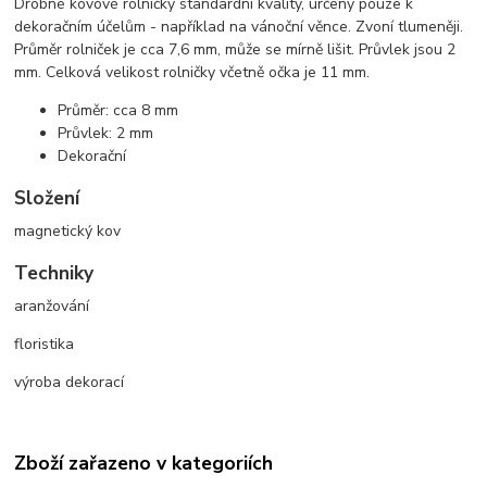
Drobné kovové rolničky standardní kvality, určeny pouze k
dekoračním účelům - například na vánoční věnce. Zvoní tlumeněji.
Průměr rolniček je cca 7,6 mm, může se mírně lišit. Průvlek jsou 2
mm. Celková velikost rolničky včetně očka je 11 mm.
Průměr: cca 8 mm
Průvlek: 2 mm
Dekorační
Složení
magnetický kov
Techniky
aranžování
floristika
výroba dekorací
Zboží zařazeno v kategoriích