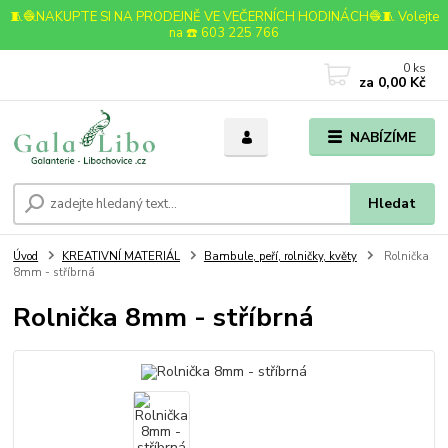
🧵🧶NAKUPTE SI NA PRODEJNĚ VE VEČERNÍCH HODINÁCH🧶🧵 Volejte
na ☎️ 603 225 766
0
ks
za
0,00 Kč
NABÍZÍME
Hledat
Úvod
KREATIVNÍ MATERIÁL
Bambule, peří, rolničky, květy
Rolnička
8mm - stříbrná
Rolnička 8mm - stříbrná