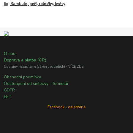
Bambule, peří, rolničky, květy
O nás
Doprava a platba (ČR)
Do ciziny nezasíláme (zákon o odpadech) - VÍCE ZDE
Obchodní podmínky
Odstoupení od smlouvy - formulář
GDPR
EET
Facebook - galanterie