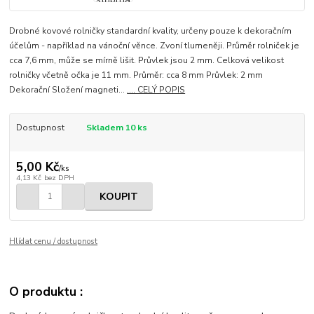
Drobné kovové rolničky standardní kvality, určeny pouze k dekoračním
účelům - například na vánoční věnce. Zvoní tlumeněji. Průměr rolniček je
cca 7,6 mm, může se mírně lišit. Průvlek jsou 2 mm. Celková velikost
rolničky včetně očka je 11 mm. Průměr: cca 8 mm Průvlek: 2 mm
Dekorační Složení magneti...
.... CELÝ POPIS
Dostupnost
Skladem 10 ks
5,00 Kč
/
ks
4,13 Kč
bez DPH
KOUPIT
Hlídat cenu / dostupnost
O produktu :