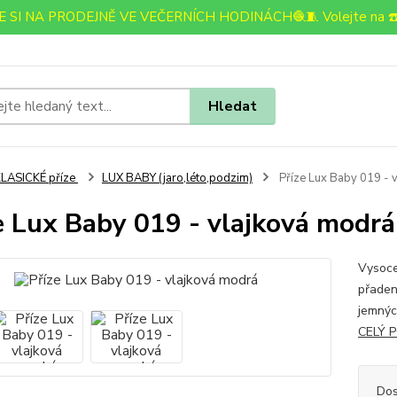
 SI NA PRODEJNĚ VE VEČERNÍCH HODINÁCH🧶🧵 Volejte na ☎️
Hledat
LASICKÉ příze
LUX BABY (jaro,léto,podzim)
Příze Lux Baby 019 - 
e Lux Baby 019 - vlajková modrá
Vysoce 
přaden
jemnýc
CELÝ 
Dos