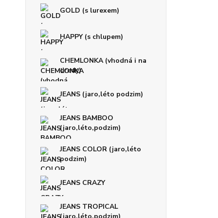
GOLD (s lurexem)
HAPPY (s chlupem)
CHEMLONKA (vhodná i na
dredy)
JEANS (jaro,léto podzim)
JEANS BAMBOO
(jaro,léto,podzim)
JEANS COLOR (jaro,léto
podzim)
JEANS CRAZY
JEANS TROPICAL
(jaro,léto,podzim)