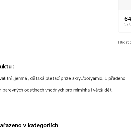
64
52,
Hlídat 
uktu :
alitní , jemná , dětská pletací příze akryl/polyamid, 1 přadeno 
 barevných odstínech vhodných pro miminka i větší děti.
zařazeno v kategoriích