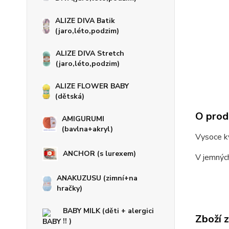
ALIZE DIVA Batik
(jaro,léto,podzim)
ALIZE DIVA Stretch
(jaro,léto,podzim)
ALIZE FLOWER BABY
(dětská)
O prod
AMIGURUMI
(bavlna+akryl)
Vysoce kv
ANCHOR (s lurexem)
V jemných
ANAKUZUSU (zimní+na
hračky)
BABY MILK (děti + alergici
Zboží 
!! )