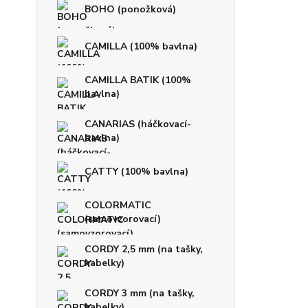
BOHO (ponožková)
CAMILLA (100% bavlna)
CAMILLA BATIK (100%
bavlna)
CANARIAS (háčkovací-
bavlna)
CATTY (100% bavlna)
COLORMATIC
(samovzorovací)
CORDY 2,5 mm (na tašky,
kabelky)
CORDY 3 mm (na tašky,
kabelky)