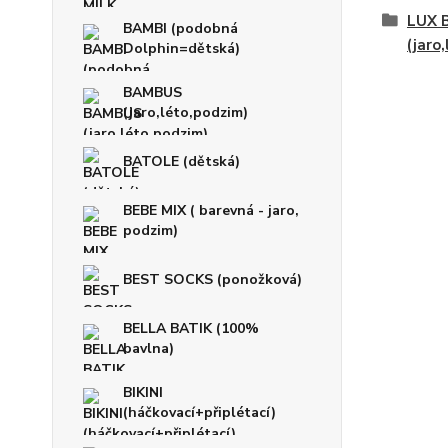
LUX 
BAMBI (podobná
(jaro
Dolphin=dětská)
BAMBUS
(jaro,léto,podzim)
BATOLE (dětská)
BEBE MIX ( barevná - jaro,
podzim)
BEST SOCKS (ponožková)
BELLA BATIK (100%
bavlna)
BIKINI
(háčkovací+připlétací)