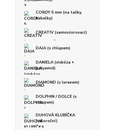
CORDY 5 mm (na tašky,
kabelky)
CREATIV (samovzorovací)
DAJA (s chlupem)
DANIELA (viskóza +
polyamid)
DIAMOND (s lurexem)
DOLPHIN / DOLCE (s
chlupem)
DUHOVÁ KLUBÍČKA
(celoroční)