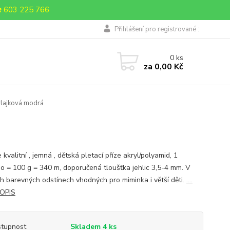
 603 225 766
Přihlášení pro registrované :
0
ks
za
0,00 Kč
vlajková modrá
kvalitní , jemná , dětská pletací příze akryl/polyamid, 1
o = 100 g = 340 m, doporučená tloušťka jehlic 3,5-4 mm. V
h barevných odstínech vhodných pro miminka i větší děti.
....
POPIS
tupnost
Skladem 4 ks