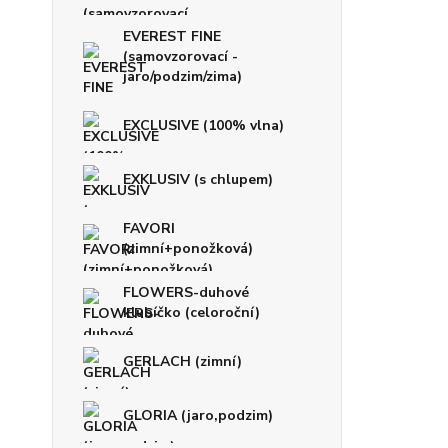
EVEREST FINE
(samovzorovací -
jaro/podzim/zima)
EXCLUSIVE (100% vlna)
EXKLUSIV (s chlupem)
FAVORI
(zimní+ponožková)
FLOWERS-duhové
klubíčko (celoroční)
GERLACH (zimní)
GLORIA (jaro,podzim)