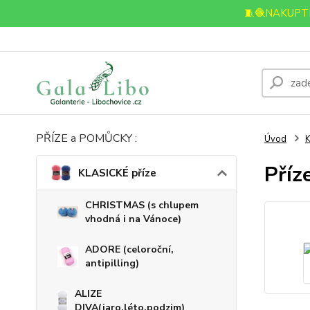
🧵🧶NAKUPTE
PŘÍZE a POMŮCKY :
Úvod
K
Příz
KLASICKÉ příze
CHRISTMAS (s chlupem
vhodná i na Vánoce)
ADORE (celoroční,
antipilling)
ALIZE
DIVA(jaro,léto,podzim)