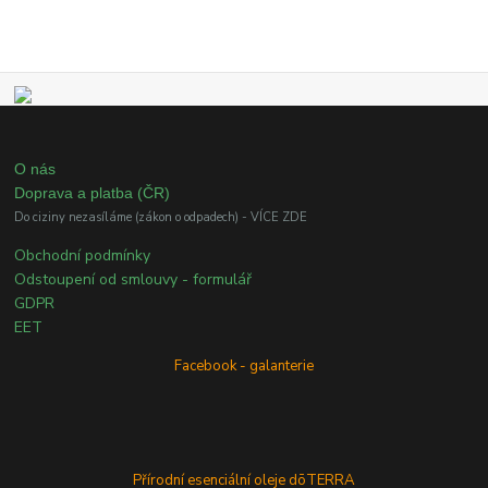
O nás
Doprava a platba (ČR)
Do ciziny nezasíláme (zákon o odpadech) - VÍCE ZDE
Obchodní podmínky
Odstoupení od smlouvy - formulář
GDPR
EET
Facebook - galanterie
Přírodní esenciální oleje dōTERRA