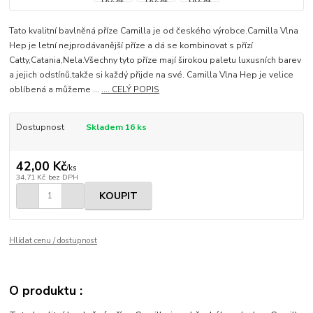
Tato kvalitní bavlněná příze Camilla je od českého výrobce.Camilla Vlna
Hep je letní nejprodávanější příze a dá se kombinovat s přízí
Catty,Catania,Nela.Všechny tyto příze mají širokou paletu luxusních barev
a jejich odstínů,takže si každý přijde na své. Camilla Vlna Hep je velice
oblíbená a můžeme ...
.... CELÝ POPIS
Dostupnost
Skladem 16 ks
42,00 Kč
/
ks
34,71 Kč
bez DPH
KOUPIT
Hlídat cenu / dostupnost
O produktu :