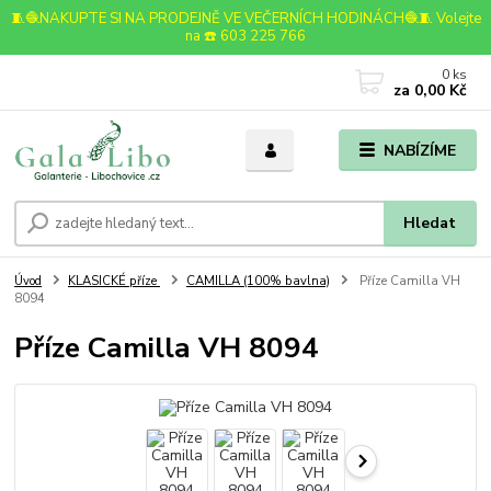
🧵🧶NAKUPTE SI NA PRODEJNĚ VE VEČERNÍCH HODINÁCH🧶🧵 Volejte
na ☎️ 603 225 766
0
ks
za
0,00 Kč
NABÍZÍME
Hledat
Úvod
KLASICKÉ příze
CAMILLA (100% bavlna)
Příze Camilla VH
8094
Příze Camilla VH 8094