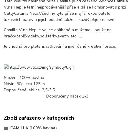
Tato kvalitní bavlněná příze Camilla je od českého výrobce.Camilla
Vlna Hep je letní nejprodávanější příze a dá se kombinovat s přízí
Catty,Catania,Nela.Všechny tyto příze mají širokou paletu
luxusních barev a jejich odstínů,takže si každý přijde na své.
Camilla Vlna Hep je velice oblíbená a můžeme ji použít na
hračky,čepičky,deky,polštářky,svetry atd......
Je vhodná pro pletení,háčkování a jiné různé kreativní práce.
Složení: 100% bavlna
Návin: 50g, cca 125 m
Doporučené jehlice: 2,5-3,5
Doporučený háček 1-3
Zboží zařazeno v kategoriích
CAMILLA (100% bavlna)