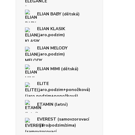
ELIAN BABY (dětská)
ELIAN KLASIK
(jaro,podzim)
ELIAN MELODY
(jaro,podzim)
ELIAN MIMI (dětská)
ELITE
(jaro,podzim+ponožková)
ETAMIN (letní)
EVEREST (samovzorovací
- jaro/podzim/zima)