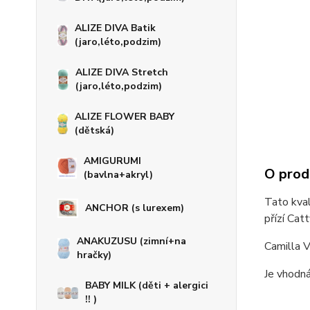
ALIZE DIVA Batik
(jaro,léto,podzim)
ALIZE DIVA Stretch
(jaro,léto,podzim)
ALIZE FLOWER BABY
(dětská)
AMIGURUMI
O prod
(bavlna+akryl)
Tato kval
ANCHOR (s lurexem)
přízí Cat
ANAKUZUSU (zimní+na
Camilla V
hračky)
Je vhodná
BABY MILK (děti + alergici
!! )