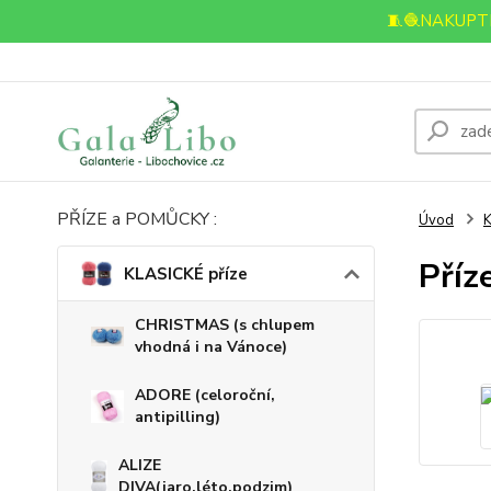
🧵🧶NAKUPTE
PŘÍZE a POMŮCKY :
Úvod
K
Příz
KLASICKÉ příze
CHRISTMAS (s chlupem
vhodná i na Vánoce)
ADORE (celoroční,
antipilling)
ALIZE
DIVA(jaro,léto,podzim)