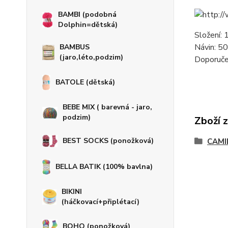
BAMBI (podobná
Dolphin=dětská)
Složení:
Návin: 5
BAMBUS
(jaro,léto,podzim)
Dopo
BATOLE (dětská)
BEBE MIX ( barevná - jaro,
podzim)
Zboží 
BEST SOCKS (ponožková)
CAMI
BELLA BATIK (100% bavlna)
BIKINI
(háčkovací+připlétací)
BOHO (ponožková)