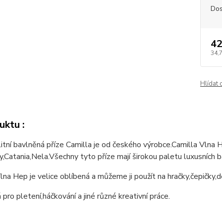
Dos
42
34,
Hlídat 
uktu :
itní bavlněná příze Camilla je od českého výrobce.Camilla Vlna H
ty,Catania,Nela.Všechny tyto příze mají širokou paletu luxusních ba
lna Hep je velice oblíbená a můžeme ji použít na hračky,čepičky,dek
 pro pletení,háčkování a jiné různé kreativní práce.