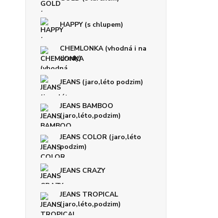
HAPPY (s chlupem)
CHEMLONKA (vhodná i na
dredy)
JEANS (jaro,léto podzim)
JEANS BAMBOO
(jaro,léto,podzim)
JEANS COLOR (jaro,léto
podzim)
JEANS CRAZY
JEANS TROPICAL
(jaro,léto,podzim)