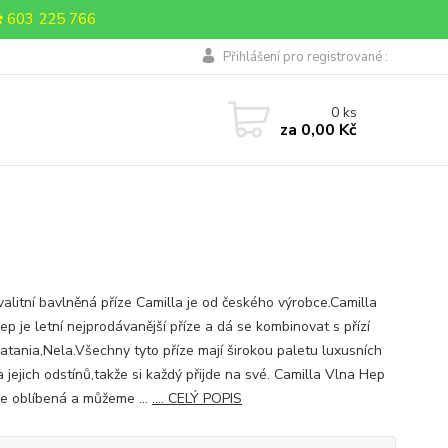
 603 225 766
Přihlášení pro registrované :
0
ks
za
0,00 Kč
valitní bavlněná příze Camilla je od českého výrobce.Camilla
p je letní nejprodávanější příze a dá se kombinovat s přízí
Catania,Nela.Všechny tyto příze mají širokou paletu luxusních
 jejich odstínů,takže si každý přijde na své. Camilla Vlna Hep
ice oblíbená a můžeme ...
.... CELÝ POPIS