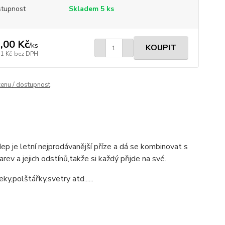
tupnost
Skladem 5 ks
,00 Kč
/
ks
KOUPIT
71 Kč
bez DPH
cenu / dostupnost
ep je letní nejprodávanější příze a dá se kombinovat s
rev a jejich odstínů,takže si každý přijde na své.
y,polštářky,svetry atd......