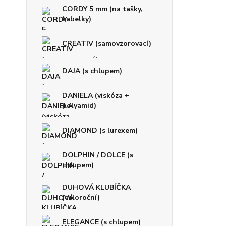
CORDY 5 mm (na tašky,
kabelky)
CREATIV (samovzorovací)
DAJA (s chlupem)
DANIELA (viskóza +
polyamid)
DIAMOND (s lurexem)
DOLPHIN / DOLCE (s
chlupem)
DUHOVÁ KLUBÍČKA
(celoroční)
ELEGANCE (s chlupem)