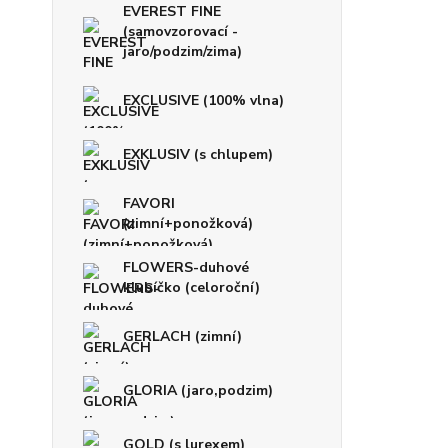
EVEREST FINE
(samovzorovací -
jaro/podzim/zima)
EXCLUSIVE (100% vlna)
EXKLUSIV (s chlupem)
FAVORI
(zimní+ponožková)
FLOWERS-duhové
klubíčko (celoroční)
GERLACH (zimní)
GLORIA (jaro,podzim)
GOLD (s lurexem)