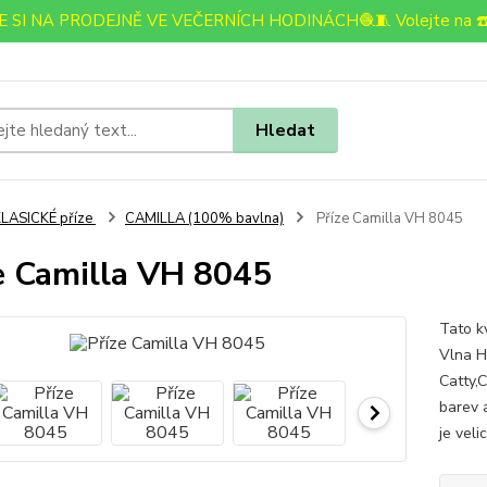
 SI NA PRODEJNĚ VE VEČERNÍCH HODINÁCH🧶🧵 Volejte na ☎️
Hledat
LASICKÉ příze
CAMILLA (100% bavlna)
Příze Camilla VH 8045
e Camilla VH 8045
Tato k
Vlna He
Catty,
barev a
je vel