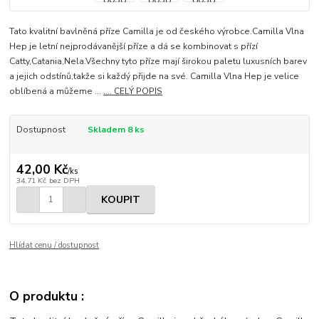
Tato kvalitní bavlněná příze Camilla je od českého výrobce.Camilla Vlna
Hep je letní nejprodávanější příze a dá se kombinovat s přízí
Catty,Catania,Nela.Všechny tyto příze mají širokou paletu luxusních barev
a jejich odstínů,takže si každý přijde na své. Camilla Vlna Hep je velice
oblíbená a můžeme ...
.... CELÝ POPIS
Dostupnost
Skladem 8 ks
42,00 Kč
/
ks
34,71 Kč
bez DPH
KOUPIT
Hlídat cenu / dostupnost
O produktu :