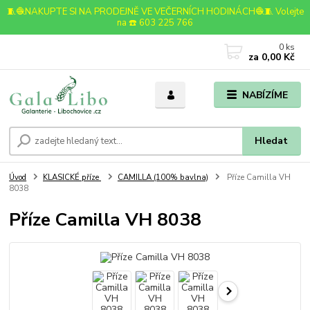
🧵🧶NAKUPTE SI NA PRODEJNĚ VE VEČERNÍCH HODINÁCH🧶🧵 Volejte
na ☎️ 603 225 766
0
ks
za
0,00 Kč
NABÍZÍME
Hledat
Úvod
KLASICKÉ příze
CAMILLA (100% bavlna)
Příze Camilla VH
8038
Příze Camilla VH 8038