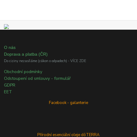
O nás
Doprava a platba (ČR)
Do ciziny nezasíláme (zákon o odpadech) - VÍCE ZDE
Obchodní podmínky
Odstoupení od smlouvy - formulář
GDPR
EET
Facebook - galanterie
Přírodní esenciální oleje dōTERRA