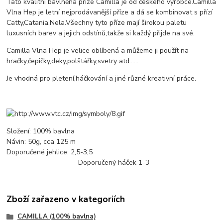
Tato kvalitní bavlněná příze Camilla je od českého výrobce.Camilla
Vlna Hep je letní nejprodávanější příze a dá se kombinovat s přízí
Catty,Catania,Nela.Všechny tyto příze mají širokou paletu
luxusních barev a jejich odstínů,takže si každý přijde na své.
Camilla Vlna Hep je velice oblíbená a můžeme ji použít na
hračky,čepičky,deky,polštářky,svetry atd......
Je vhodná pro pletení,háčkování a jiné různé kreativní práce.
Složení: 100% bavlna
Návin: 50g, cca 125 m
Doporučené jehlice: 2,5-3,5
Doporučený háček 1-3
Zboží zařazeno v kategoriích
CAMILLA (100% bavlna)