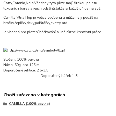
Catty,Catania,Nela.Všechny tyto příze mají širokou paletu
luxusních barev a jejich odstínů,takže si každý přijde na své.
Camilla Vlna Hep je velice oblíbená a můžeme ji použít na
hračky,čepičky,deky,polštářky,svetry atd......
Je vhodná pro pletení,háčkování a jiné různé kreativní práce.
Složení: 100% bavlna
Návin: 50g, cca 125 m
Doporučené jehlice: 2,5-3,5
Doporučený háček 1-3
Zboží zařazeno v kategoriích
CAMILLA (100% bavlna)