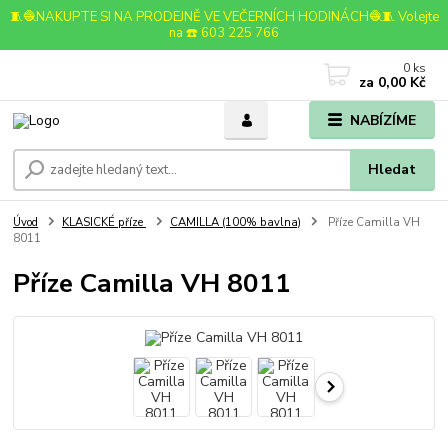
🧵🧶NAKUPTE SI NA PRODEJNĚ VE VEČERNÍCH HODINÁCH🧶🧵 Volejte
na ☎️ 603 225 766
0
ks
za
0,00 Kč
NABÍZÍME
Hledat
Úvod
KLASICKÉ příze
CAMILLA (100% bavlna)
Příze Camilla VH
8011
Příze Camilla VH 8011