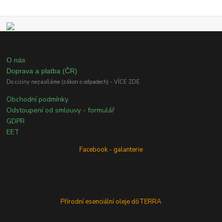
O nás
Doprava a platba (ČR)
Do ciziny nezasíláme (zákon o odpadech) - VÍCE ZDE
Obchodní podmínky
Odstoupení od smlouvy - formulář
GDPR
EET
Facebook - galanterie
Přírodní esenciální oleje dōTERRA