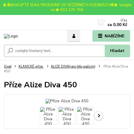
🧵🧶NAKUPTE SI NA PRODEJNĚ VE VEČERNÍCH HODINÁCH🧶🧵 Volejte
na ☎️ 603 225 766
0
ks
za
0,00 Kč
NABÍZÍME
Hledat
Úvod
KLASICKÉ příze
ALIZE DIVA(jaro,léto,podzim)
Příze Alize Diva
450
Příze Alize Diva 450