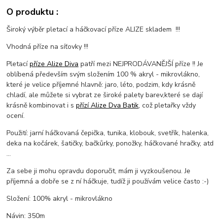
O produktu :
Široký výběr pletací a háčkovací příze ALIZE skladem !!!
Vhodná příze na síťovky !!!
Pletací
příze Alize Diva
patří mezi NEJPRODÁVANĚJŠÍ příze !! Je
oblíbená především svým složením 100 % akryl - mikrovlákno,
které je velice příjemné hlavně: jaro, léto, podzim, kdy krásně
chladí, ale můžete si vybrat ze široké palety barev,které se dají
krásně kombinovat i s
přízí Alize Dva Batik
, což pletařky vždy
ocení.
Použití: jarní háčkovaná čepička, tunika, klobouk, svetřík, halenka,
deka na kočárek, šatičky, bačkůrky, ponožky, háčkované hračky, atd
...
Za sebe ji mohu opravdu doporučit, mám ji vyzkoušenou. Je
příjemná a dobře se z ní háčkuje, tudíž ji používám velice často :-)
Složení: 100% akryl - mikrovlákno
Návin: 350m