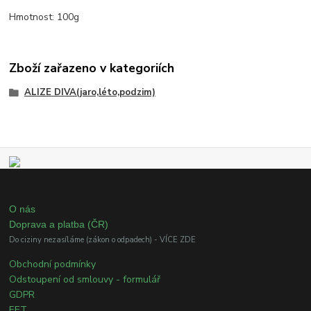
Hmotnost: 100g
Zboží zařazeno v kategoriích
ALIZE DIVA(jaro,léto,podzim)
O nás
Doprava a platba (ČR)
Do ciziny nezasíláme (zákon o odpadech) - VÍCE ZDE
Obchodní podmínky
Odstoupení od smlouvy - formulář
GDPR
EET