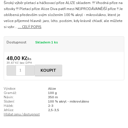
Široký výběr pletací a háčkovací příze ALIZE skladem !!! Vhodná příze na
síťovky !!! Pletací příze Alize Diva patří mezi NEJPRODÁVANĚJŠÍ příze !! Je
oblíbená především svým složením 100 % akryl - mikrovlákno, které je
velice příjemné hlavně: jaro, léto, podzim, kdy krásně chladí, ale můžete
si vybr...
.... CELÝ POPIS
Dostupnost
Skladem 1 ks
48,00 Kč
/
ks
39,67 Kč
bez DPH
KOUPIT
Výrobce:
Alize
Gramáž:
100 g
Návin:
350 m
Složení:
100 % akryl - mikrovlákno
Háček:
2-3
Jehlice:
2,5-3,5
Hlídat cenu / dostupnost