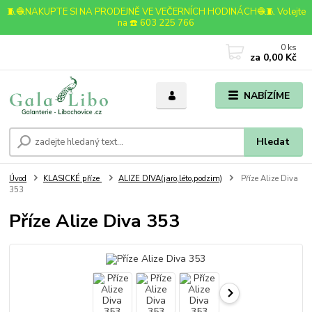
🧵🧶NAKUPTE SI NA PRODEJNĚ VE VEČERNÍCH HODINÁCH🧶🧵 Volejte
na ☎️ 603 225 766
0
ks
za
0,00 Kč
NABÍZÍME
Hledat
Úvod
KLASICKÉ příze
ALIZE DIVA(jaro,léto,podzim)
Příze Alize Diva
353
Příze Alize Diva 353