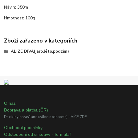
Návin: 350m
Hmotnost: 100g
Zboží zařazeno v kategoriích
ALIZE DIVA(jaro,léto,podzim)
O nás
Doprava a platba (ČR)
Do ciziny nezasíláme (zákon o odpadech) - VÍCE ZDE
Obchodní podmínky
Odstoupení od smlouvy - formulář