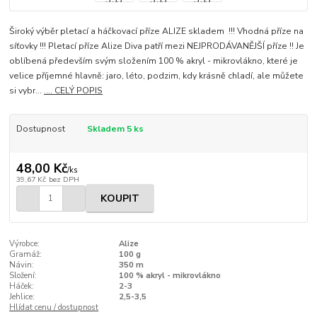
Široký výběr pletací a háčkovací příze ALIZE skladem !!! Vhodná příze na
síťovky !!! Pletací příze Alize Diva patří mezi NEJPRODÁVANĚJŠÍ příze !! Je
oblíbená především svým složením 100 % akryl - mikrovlákno, které je
velice příjemné hlavně: jaro, léto, podzim, kdy krásně chladí, ale můžete
si vybr...
.... CELÝ POPIS
Dostupnost
Skladem 5 ks
48,00 Kč
/
ks
39,67 Kč
bez DPH
KOUPIT
Výrobce:
Alize
Gramáž:
100 g
Návin:
350 m
Složení:
100 % akryl - mikrovlákno
Háček:
2-3
Jehlice:
2,5-3,5
Hlídat cenu / dostupnost