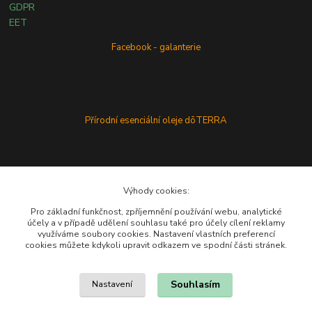
GDPR
EET
Facebook - galanterie
Přírodní esenciální oleje dōTERRA
Výhody cookies:
Pro základní funkčnost, zpříjemnění používání webu, analytické
účely a v případě udělení souhlasu také pro účely cílení reklamy
využíváme soubory cookies. Nastavení vlastních preferencí
cookies můžete kdykoli upravit odkazem ve spodní části stránek.
Souhlasím
Nastavení