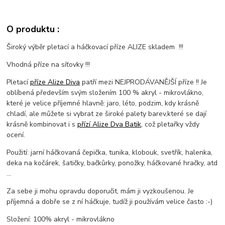
O produktu :
Široký výběr pletací a háčkovací příze ALIZE skladem !!!
Vhodná příze na síťovky !!!
Pletací
příze Alize Diva
patří mezi NEJPRODÁVANĚJŠÍ příze !! Je
oblíbená především svým složením 100 % akryl - mikrovlákno,
které je velice příjemné hlavně: jaro, léto, podzim, kdy krásně
chladí, ale můžete si vybrat ze široké palety barev,které se dají
krásně kombinovat i s
přízí Alize Dva Batik
, což pletařky vždy
ocení.
Použití: jarní háčkovaná čepička, tunika, klobouk, svetřík, halenka,
deka na kočárek, šatičky, bačkůrky, ponožky, háčkované hračky, atd
...
Za sebe ji mohu opravdu doporučit, mám ji vyzkoušenou. Je
příjemná a dobře se z ní háčkuje, tudíž ji používám velice často :-)
Složení: 100% akryl - mikrovlákno