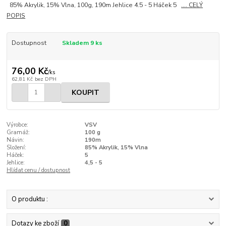
85% Akrylik, 15% Vlna, 100g, 190m Jehlice 4.5 - 5 Háček 5
.... CELÝ
POPIS
Dostupnost
Skladem 9 ks
76,00 Kč
/
ks
62,81 Kč
bez DPH
KOUPIT
Výrobce:
VSV
Gramáž:
100 g
Návin:
190m
Složení:
85% Akrylik, 15% Vlna
Háček:
5
Jehlice:
4,5 - 5
Hlídat cenu / dostupnost
O produktu :
Dotazy ke zboží
0