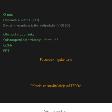
O nás
Doprava a platba (ČR)
Do ciziny nezasíláme (zákon o odpadech) - VÍCE ZDE
Obchodní podmínky
Odstoupení od smlouvy - formulář
GDPR
EET
Facebook - galanterie
Přírodní esenciální oleje dōTERRA
Výhody cookies: