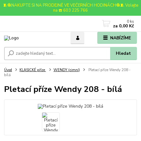
🧵🧶NAKUPTE SI NA PRODEJNĚ VE VEČERNÍCH HODINÁCH🧶🧵 Volejte
na ☎️ 603 225 766
0
ks
za
0,00 Kč
NABÍZÍME
Hledat
Úvod
KLASICKÉ příze
WENDY (zimní)
Pletací příze Wendy 208 -
bílá
Pletací příze Wendy 208 - bílá