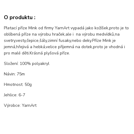
O produktu :
Pletací příze Mink od firmy YarnArt vypadá jako kožíšek,proto je to
oblíbená příze na výrobu hraček,ale i na výrobu medvídků,na
svetry,vesty,čepice,šály,zimní fusaky,nebo deky.Příze Mink je
jemná,hřejivá a hebká,velice příjemná na dotek,proto je vhodná i
pro malé děti.Krásná plyšová příze.
Složení: 100% polyakryl
Návin: 75m
Hmotnost: 50g
Jehlice: 6-7
Výrobce: YarnArt