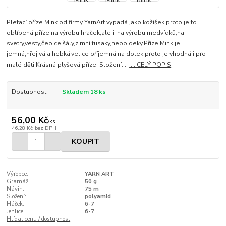
Pletací příze Mink od firmy YarnArt vypadá jako kožíšek,proto je to
oblíbená příze na výrobu hraček,ale i na výrobu medvídků,na
svetry,vesty,čepice,šály,zimní fusaky,nebo deky.Příze Mink je
jemná,hřejivá a hebká,velice příjemná na dotek,proto je vhodná i pro
malé děti.Krásná plyšová příze. Složení:...
.... CELÝ POPIS
Dostupnost
Skladem 18 ks
56,00 Kč
/
ks
46,28 Kč
bez DPH
KOUPIT
Výrobce:
YARN ART
Gramáž:
50 g
Návin:
75 m
Složení:
polyamid
Háček:
6-7
Jehlice:
6-7
Hlídat cenu / dostupnost