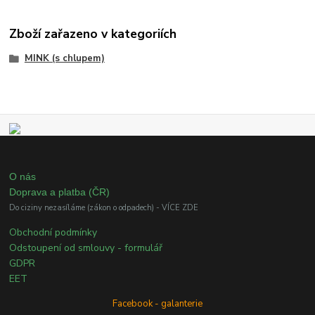
Zboží zařazeno v kategoriích
MINK (s chlupem)
O nás
Doprava a platba (ČR)
Do ciziny nezasíláme (zákon o odpadech) - VÍCE ZDE
Obchodní podmínky
Odstoupení od smlouvy - formulář
GDPR
EET
Facebook - galanterie