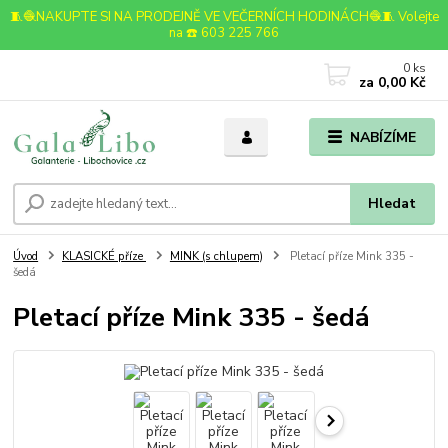
🧵🧶NAKUPTE SI NA PRODEJNĚ VE VEČERNÍCH HODINÁCH🧶🧵 Volejte
na ☎️ 603 225 766
0
ks
za
0,00 Kč
NABÍZÍME
Hledat
Úvod
KLASICKÉ příze
MINK (s chlupem)
Pletací příze Mink 335 -
šedá
Pletací příze Mink 335 - šedá