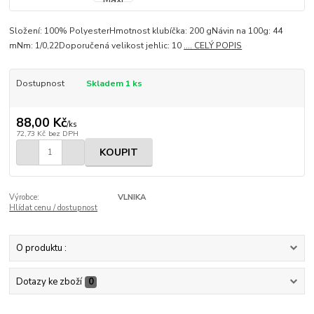
Složení: 100% PolyesterHmotnost klubíčka: 200 gNávin na 100g: 44
mNm: 1/0,22Doporučená velikost jehlic: 10
.... CELÝ POPIS
Dostupnost
Skladem 1 ks
88,00 Kč
/
ks
72,73 Kč
bez DPH
KOUPIT
Výrobce:
VLNIKA
Hlídat cenu / dostupnost
O produktu :
Dotazy ke zboží
0