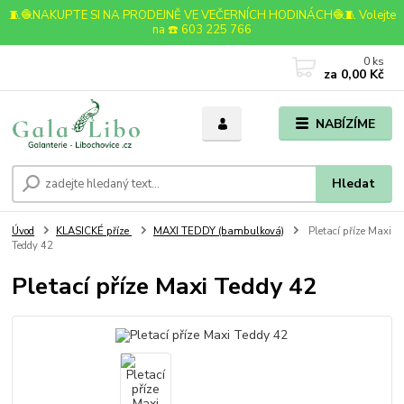
🧵🧶NAKUPTE SI NA PRODEJNĚ VE VEČERNÍCH HODINÁCH🧶🧵 Volejte
na ☎️ 603 225 766
0
ks
za
0,00 Kč
NABÍZÍME
Hledat
Úvod
KLASICKÉ příze
MAXI TEDDY (bambulková)
Pletací příze Maxi
Teddy 42
Pletací příze Maxi Teddy 42