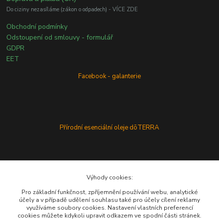
Do ciziny nezasíláme (zákon o odpadech) - VÍCE ZDE
Obchodní podmínky
Odstoupení od smlouvy - formulář
GDPR
EET
Facebook - galanterie
Přírodní esenciální oleje dōTERRA
Výhody cookies:
Pro základní funkčnost, zpříjemnění používání webu, analytické
účely a v případě udělení souhlasu také pro účely cílení reklamy
využíváme soubory cookies. Nastavení vlastních preferencí
cookies můžete kdykoli upravit odkazem ve spodní části stránek.