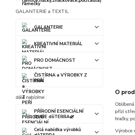
GALANTERIE a TEXTIL :
GALANTERIE
KREATIVNÍ MATERIÁL
PRO DOMÁCNOST
ČISTÍRNA a VÝROBKY Z
PEŘÍ
O prod
dále nabízíme :
Oblíbená 
přízí stř
PŘÍRODNÍ ESENCIÁLNÍ
OLEJE dōTERRA🌿
hračky, p
Celá nabídka výrobků
Výrobce d