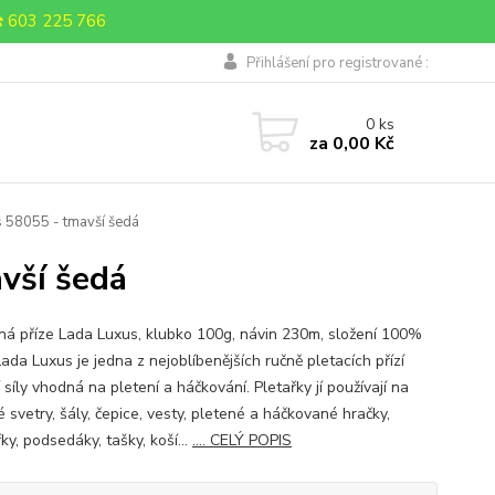
 603 225 766
Přihlášení pro registrované :
0
ks
za
0,00 Kč
s 58055 - tmavší šedá
avší šedá
ná příze Lada Luxus, klubko 100g, návin 230m, složení 100%
Lada Luxus je jedna z nejoblíbenějších ručně pletacích přízí
 síly vhodná na pletení a háčkování. Pletařky jí používají na
 svetry, šály, čepice, vesty, pletené a háčkované hračky,
ky, podsedáky, tašky, koší...
.... CELÝ POPIS