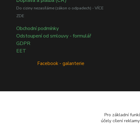
Doprava a platba (ČR)
Do ciziny nezasíláme (zákon o odpadech) - VÍCE
ZDE
Obchodní podmínky
Odstoupení od smlouvy - formulář
GDPR
EET
Facebook - galanterie
Přírodní esenciální oleje dōTERRA
Pro základní funk
účely cílení reklam