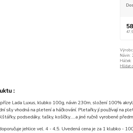
Dos
58
47,
Výrobc
Návin:
Háček:
Hlídat 
uktu :
příze Lada Luxus, klubko 100g, návin 230m, složení 100% akryl. 
ední síly vhodná na pletení a háčkování. Pletařky jí používají na p
olštářky, podsedáky, tašky, košíčky......a jiné ručně vyrobené před
oporučuje jehlice vel. 4 - 4,5. Uvedená cena je za 1 klubko -