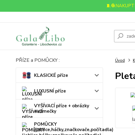
🧵🧶NAKUPTE
PŘÍZE a POMŮCKY :
Úvod
K
Plet
KLASICKÉ příze
LUXUSNÍ příze
VYŠÍVACÍ příze + obrázky
+ rámečky
POMŮCKY
(jehlice,háčky,značkovače,počítadla)