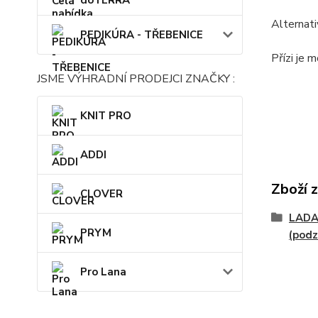
dōTERRA
Alternati
PEDIKÚRA - TŘEBENICE
Přízi je 
JSME VÝHRADNÍ PRODEJCI ZNAČKY :
KNIT PRO
ADDI
Zboží 
CLOVER
LADA
PRYM
(podz
Pro Lana