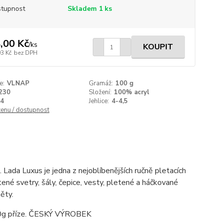
tupnost
Skladem 1 ks
,00 Kč
/
ks
KOUPIT
93 Kč
bez DPH
e:
VLNAP
Gramáž:
100 g
230
Složení:
100% acryl
4
Jehlice:
4-4,5
cenu / dostupnost
Lada Luxus je jedna z nejoblíbenějších ručně pletacích
letené svetry, šály, čepice, vesty, pletené a háčkované
měty.
 100g příze. ČESKÝ VÝROBEK