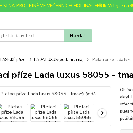
 SI NA PRODEJNĚ VE VEČERNÍCH HODINÁCH🧶🧵 Volejte na ☎️
Hledat
LASICKÉ příze
LADA LUXUS (podzim,zima)
Pletací příze Lada luxu
ací příze Lada luxus 58055 - tm
Oblíbe
akryl. 
střední
pletené
polštář