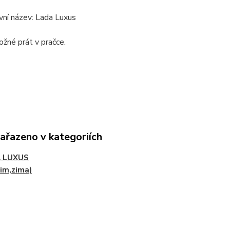
vní název: Lada Luxus
možné prát v pračce.
zařazeno v kategoriích
 LUXUS
im,zima)