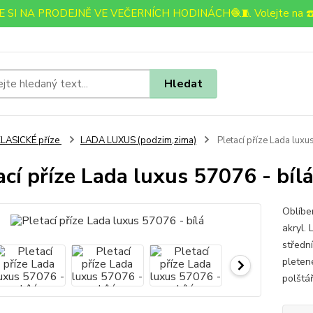
 SI NA PRODEJNĚ VE VEČERNÍCH HODINÁCH🧶🧵 Volejte na ☎️
Hledat
LASICKÉ příze
LADA LUXUS (podzim,zima)
Pletací příze Lada luxu
ací příze Lada luxus 57076 - bíl
Oblíbe
akryl. 
střední
pletené
polštář