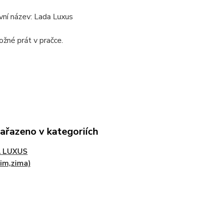
vní název: Lada Luxus
možné prát v pračce.
zařazeno v kategoriích
 LUXUS
im,zima)