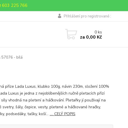
 603 225 766
Přihlášení pro registrované :
0
ks
za
0,00 Kč
s 57076 - bílá
á
ná příze Lada Luxus, klubko 100g, návin 230m, složení 100%
Lada Luxus je jedna z nejoblíbenějších ručně pletacích přízí
 síly vhodná na pletení a háčkování. Pletařky jí používají na
 svetry, šály, čepice, vesty, pletené a háčkované hračky,
ky, podsedáky, tašky, koší...
.... CELÝ POPIS