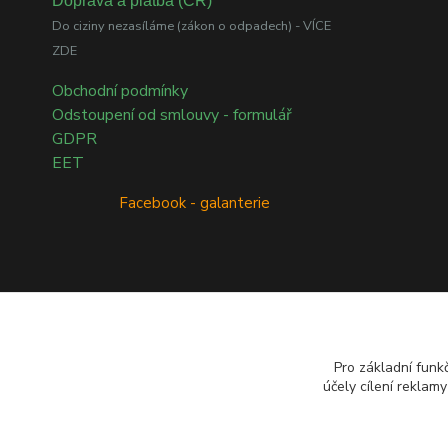
Doprava a platba (ČR)
Do ciziny nezasíláme (zákon o odpadech) - VÍCE
ZDE
Obchodní podmínky
Odstoupení od smlouvy - formulář
GDPR
EET
Facebook - galanterie
Přírodní esenciální oleje dōTERRA
Pro základní funk
účely cílení reklam