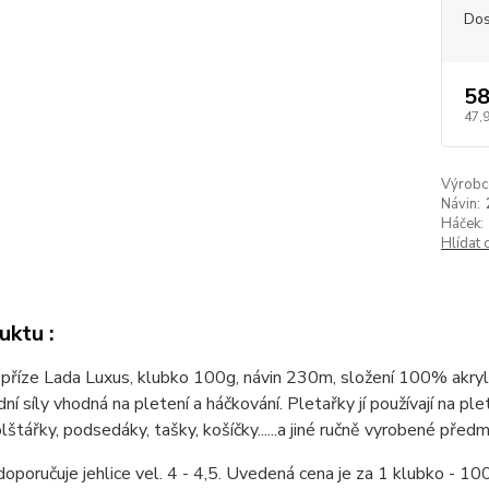
Dos
58
47,
Výrobc
Návin:
Háček:
Hlídat 
uktu :
příze Lada Luxus, klubko 100g, návin 230m, složení 100% akryl. 
ední síly vhodná na pletení a háčkování. Pletařky jí používají na p
olštářky, podsedáky, tašky, košíčky......a jiné ručně vyrobené před
oporučuje jehlice vel. 4 - 4,5. Uvedená cena je za 1 klubko -