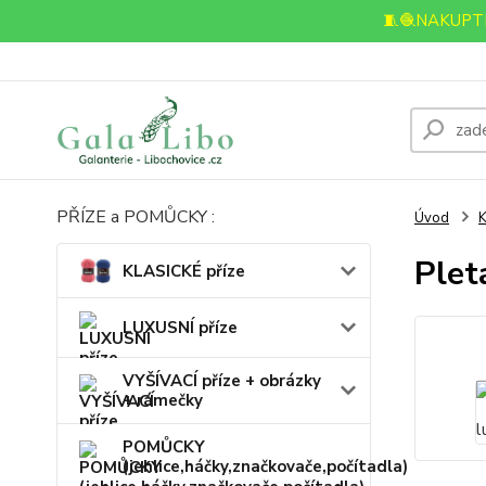
🧵🧶NAKUPTE
PŘÍZE a POMŮCKY :
Úvod
K
Plet
KLASICKÉ příze
LUXUSNÍ příze
VYŠÍVACÍ příze + obrázky
+ rámečky
POMŮCKY
(jehlice,háčky,značkovače,počítadla)