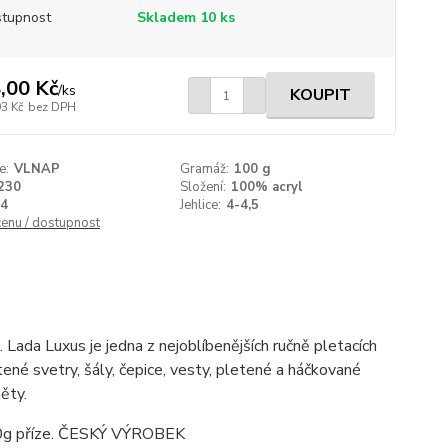
tupnost
Skladem 10 ks
,00 Kč
/
ks
KOUPIT
93 Kč
bez DPH
e:
VLNAP
Gramáž:
100 g
230
Složení:
100% acryl
4
Jehlice:
4-4,5
cenu / dostupnost
Lada Luxus je jedna z nejoblíbenějších ručně pletacích
letené svetry, šály, čepice, vesty, pletené a háčkované
měty.
 100g příze. ČESKÝ VÝROBEK