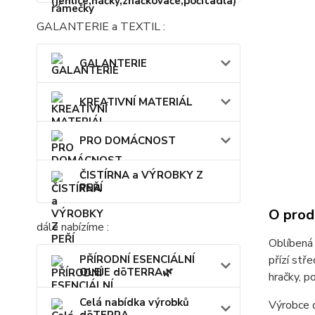
GALANTERIE a TEXTIL :
GALANTERIE
KREATIVNÍ MATERIÁL
PRO DOMÁCNOST
ČISTÍRNA a VÝROBKY Z
PEŘÍ
O prod
dále nabízíme :
Oblíbená 
přízí stř
PŘÍRODNÍ ESENCIÁLNÍ
OLEJE dōTERRA🌿
hračky, p
Celá nabídka výrobků
Výrobce d