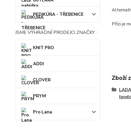
dōTERRA
Alternati
PEDIKÚRA - TŘEBENICE
Přízi je 
JSME VÝHRADNÍ PRODEJCI ZNAČKY :
KNIT PRO
ADDI
Zboží 
CLOVER
LADA
PRYM
(podz
Pro Lana