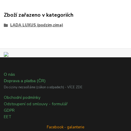
Zboží zařazeno v kategoriích
LADA LUXUS (podzim,zima)
O nás
Doprava a platba (ČR)
Do ciziny nezasíláme (zákon o odpadech) - VÍCE ZDE
Obchodní podmínky
Odstoupení od smlouvy - formulář
GDPR
EET
Facebook - galanterie