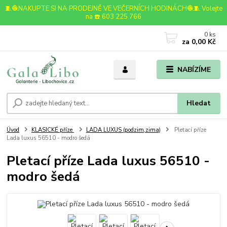
🧵🧶NAKUPTE SI NA PRODEJNĚ VE VEČERNÍCH HODINÁCH🧶🧵 Volejte
na ☎️ 603 225 766
0
ks
za
0,00 Kč
NABÍZÍME
Hledat
Úvod
KLASICKÉ příze
LADA LUXUS (podzim,zima)
Pletací příze
Lada luxus 56510 - modro šedá
Pletací příze Lada luxus 56510 -
modro šedá