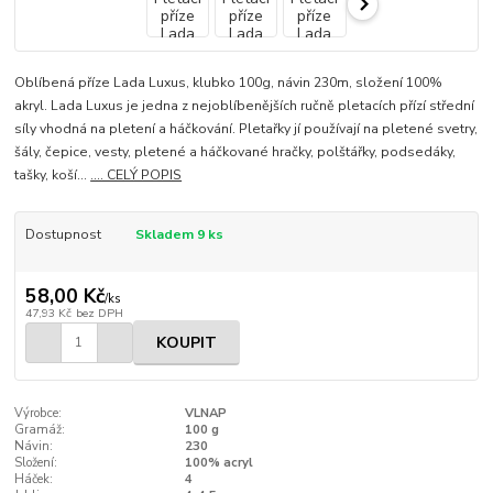
Oblíbená příze Lada Luxus, klubko 100g, návin 230m, složení 100%
akryl. Lada Luxus je jedna z nejoblíbenějších ručně pletacích přízí střední
síly vhodná na pletení a háčkování. Pletařky jí používají na pletené svetry,
šály, čepice, vesty, pletené a háčkované hračky, polštářky, podsedáky,
tašky, koší...
.... CELÝ POPIS
Dostupnost
Skladem 9 ks
58,00 Kč
/
ks
47,93 Kč
bez DPH
KOUPIT
Výrobce:
VLNAP
Gramáž:
100 g
Návin:
230
Složení:
100% acryl
Háček:
4