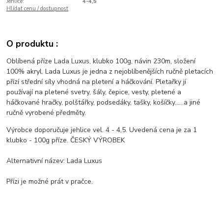
Jehlice:
4-4,5
Hlídat cenu / dostupnost
O produktu :
Oblíbená příze Lada Luxus, klubko 100g, návin 230m, složení
100% akryl. Lada Luxus je jedna z nejoblíbenějších ručně pletacích
přízí střední síly vhodná na pletení a háčkování. Pletařky jí
používají na pletené svetry, šály, čepice, vesty, pletené a
háčkované hračky, polštářky, podsedáky, tašky, košíčky......a jiné
ručně vyrobené předměty.
Výrobce doporučuje jehlice vel. 4 - 4,5. Uvedená cena je za 1
klubko - 100g příze. ČESKÝ VÝROBEK
Alternativní název: Lada Luxus
Přízi je možné prát v pračce.